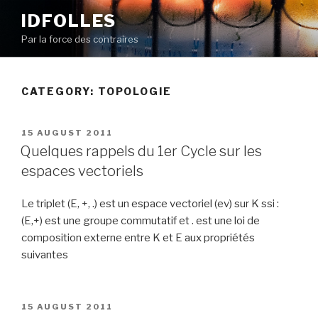
Skip
IDFOLLES
to
Par la force des contraires
content
CATEGORY:
TOPOLOGIE
POSTED
15 AUGUST 2011
ON
Quelques rappels du 1er Cycle sur les
espaces vectoriels
Le triplet (E, +, .) est un espace vectoriel (ev) sur K ssi :
(E,+) est une groupe commutatif et . est une loi de
composition externe entre K et E aux propriétés
suivantes
POSTED
15 AUGUST 2011