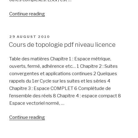
“Application
Continue reading
linéaires
continues,
espace
POSTED
29 AUGUST 2010
ON
de
Cours de topologie pdf niveau licence
Banach
LC(V,W)”
Table des matières Chapître 1 : Espace métrique,
ouverts, fermé, adhérence etc… 1 Chapitre 2 : Suites
convergentes et applications continues 2 Quelques
rappels du 1er Cycle sur les suites et les séries 4
Chapitre 3 : Espace COMPLET 6 Complétude de
l’ensemble des réels 8 Chapitre 4 : espace compact 8
Espace vectoriel normé, …
“Cours
Continue reading
de
topologie