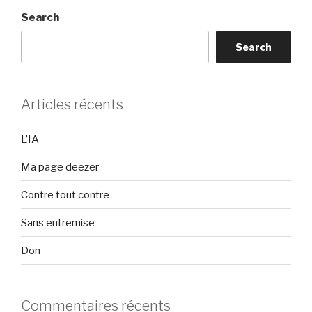
pdf
Search
niveau
licence”
Search
Articles récents
L’IA
Ma page deezer
Contre tout contre
Sans entremise
Don
Commentaires récents