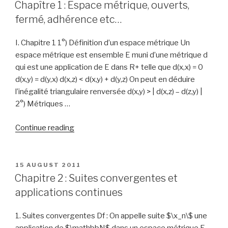
ON
Chapître 1 : Espace métrique, ouverts,
fermé, adhérence etc…
I. Chapitre 1 1°) Définition d’un espace métrique Un
espace métrique est ensemble E muni d’une métrique d
qui est une application de E dans R+ telle que d(x,x) = 0
d(x,y) = d(y,x) d(x,z) < d(x,y) + d(y,z) On peut en déduire
l’inégalité triangulaire renversée d(x,y) > | d(x,z) – d(z,y) |
2°) Métriques …
“Chapître
Continue reading
1
:
Espace
POSTED
15 AUGUST 2011
ON
métrique,
Chapitre 2 : Suites convergentes et
ouverts,
applications continues
fermé,
adhérence
1. Suites convergentes Df : On appelle suite $\x_n\$ une
etc…”
application de $\mathbbN$ dans un espace métrique E