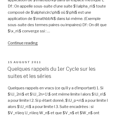
Df : On appelle sous-suite d’une suite $\\alpha_n\$ toute
composé de $\alpha\circ\phi$ où $\phi$ est une
application de $\mathbbN$ dans lui-même. (Exemple
sous-suite des termes paires ou impaires) Df : On dit que
$\x_n\$ converge ssi : …
“Chapitre
Continue reading
2
:
Suites
POSTED
15 AUGUST 2011
ON
convergentes
Quelques rappels du 1er Cycle sur les
et
suites et les séries
applications
continues”
Quelques rappels en vracs (ce qu’il y a d’important) 1. Si
$\U_2n\$ et $\U_2n+1\$ ont même limite l alors $\U_n\$
a pour limite l 2. Si p étant donné, $\U_p+n\$ a pour limite l
alors $\U_n\$ a pour limite l 3. Suite encadrées : si
$V_n\leq U_n\leq W_n$ et que $V_n$ et $W_n$ ont