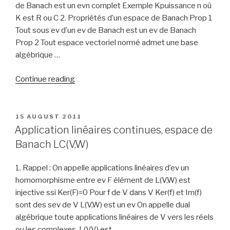
de Banach est un evn complet Exemple Kpuissance n où
K est R ou C 2. Propriétés d’un espace de Banach Prop 1
Tout sous ev d’un ev de Banach est un ev de Banach
Prop 2 Tout espace vectoriel normé admet une base
algébrique …
“Espace
Continue reading
vectoriel
normé,
Espace
POSTED
15 AUGUST 2011
ON
de
Application linéaires continues, espace de
Banach”
Banach LC(V,W)
1. Rappel : On appelle applications linéaires d’ev un
homomorphisme entre ev F élément de L(V,W) est
injective ssi Ker(F)=0 Pour f de V dans V Ker(f) et Im(f)
sont des sev de V L(V,W) est un ev On appelle dual
algébrique toute applications linéaires de V vers les réels
ou les complexes. L(V,V) est …