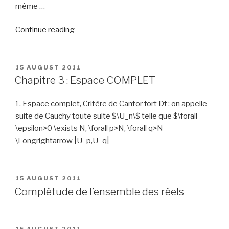
même …
“Quelques
Continue reading
rappels
du
1er
POSTED
15 AUGUST 2011
ON
Cycle
Chapitre 3 : Espace COMPLET
sur
les
1. Espace complet, Critère de Cantor fort Df : on appelle
suites
suite de Cauchy toute suite $\U_n\$ telle que $\forall
et
\epsilon>0 \exists N, \forall p>N, \forall q>N
les
\Longrightarrow |U_p,U_q|
séries”
POSTED
15 AUGUST 2011
ON
Complétude de l’ensemble des réels
POSTED
15 AUGUST 2011