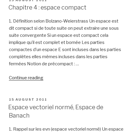
ON
Chapitre 4 : espace compact
1. Définition selon Bolzano-Weierstrass Un espace est
dit compact si de toute suite on peut extraire une sous
suite convergente Si un espace est compact cela
implique qu’il est complet et bornée Les parties
compactes d’un espace E sont incluses dans les parties
complètes elles mêmes incluses dans les parties
fermées Notion de précompact : …
“Chapitre
Continue reading
4
:
espace
POSTED
15 AUGUST 2011
ON
compact”
Espace vectoriel normé, Espace de
Banach
1. Rappel sur les evn (espace vectoriel normé) Un espace