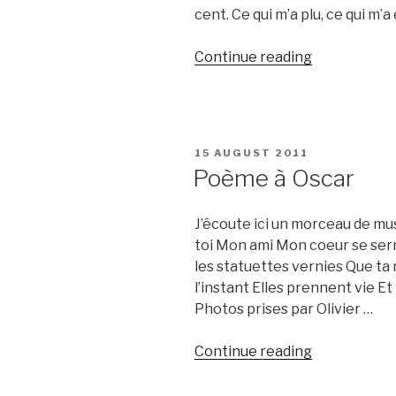
cent. Ce qui m’a plu, ce qui m
“Troisième
Continue reading
jour
:
visite
du
POSTED
15 AUGUST 2011
centre
ON
Poème à Oscar
Songhaï
;
J’écoute ici un morceau de mu
des
toi Mon ami Mon coeur se serr
tresses
les statuettes vernies Que ta 
on
l’instant Elles prennent vie E
veut
Photos prises par Olivier …
!
On
“Poème
Continue reading
veut
à
des
Oscar”
tresses