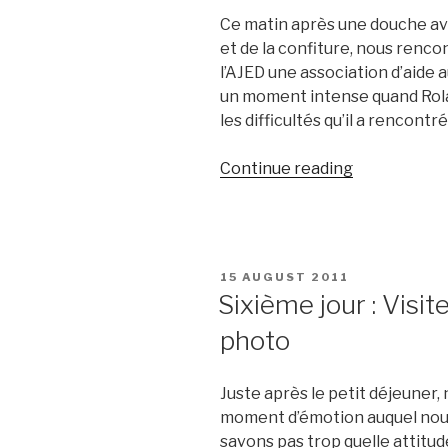
Ce matin après une douche ave
et de la confiture, nous renco
l’AJED une association d’aide a
un moment intense quand Rola
les difficultés qu’il a rencontré
“Cinquième
Continue reading
jour
:
la
vie
POSTED
15 AUGUST 2011
est
ON
Sixième jour : Visite
douce
photo
au
CETA”
Juste après le petit déjeuner, 
moment d’émotion auquel nou
savons pas trop quelle attitud