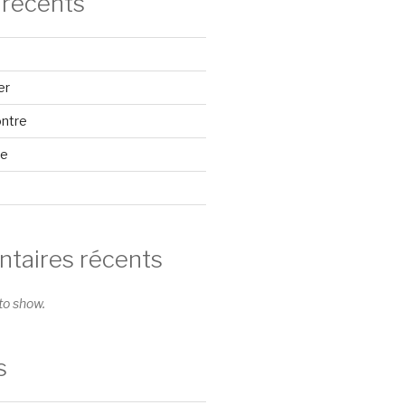
 récents
er
ontre
se
aires récents
o show.
s