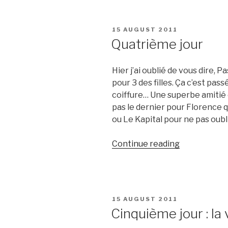
!!”
POSTED
15 AUGUST 2011
ON
Quatrième jour
Hier j’ai oublié de vous dire, 
pour 3 des filles. Ça c’est pas
coiffure… Une superbe amitié e
pas le dernier pour Florence q
ou Le Kapital pour ne pas oubl
“Quatrième
Continue reading
jour”
POSTED
15 AUGUST 2011
ON
Cinquième jour : la