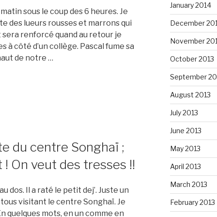
January 2014
atin sous le coup des 6 heures. Je
 des lueurs rousses et marrons qui
December 20
sera renforcé quand au retour je
November 20
s à côté d’un collège. Pascal fume sa
haut de notre …
October 2013
September 20
August 2013
July 2013
June 2013
ite du centre Songhaï ;
May 2013
 ! On veut des tresses !!
April 2013
March 2013
 dos. Il a raté le petit dej’. Juste un
à tous visitant le centre Songhaï. Je
February 2013
En quelques mots, en un comme en