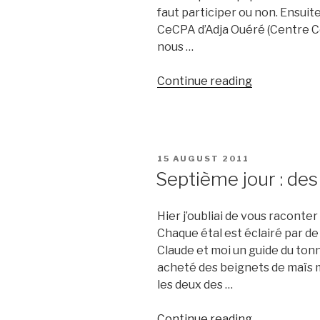
faut participer ou non. Ensuit
CeCPA d’Adja Ouéré (Centre C
nous …
“Sixième
Continue reading
jour
:
Visite
officielle
POSTED
15 AUGUST 2011
et
ON
Septième jour : des 
Projet
photo”
Hier j’oubliai de vous raconte
Chaque étal est éclairé par de
Claude et moi un guide du ton
acheté des beignets de maïs ma
les deux des …
“Septième
Continue reading