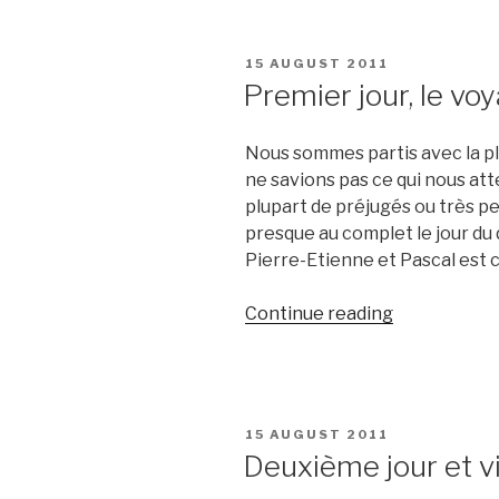
en
France”
POSTED
15 AUGUST 2011
ON
Premier jour, le vo
Nous sommes partis avec la pl
ne savions pas ce qui nous att
plupart de préjugés ou très p
presque au complet le jour du 
Pierre-Etienne et Pascal est co
“Premier
Continue reading
jour,
le
voyage,
l’arrivée
POSTED
15 AUGUST 2011
à
ON
Deuxième jour et v
Cotonou”