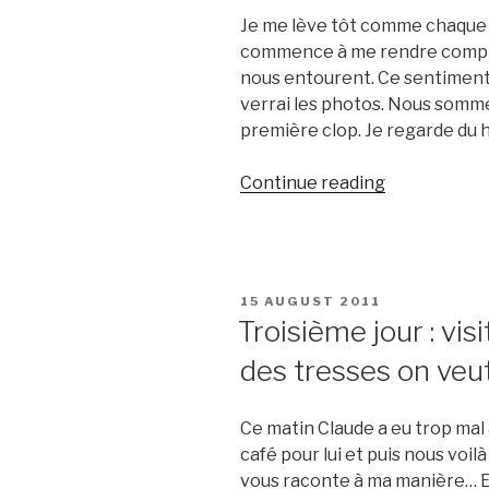
Je me lève tôt comme chaque m
commence à me rendre compte
nous entourent. Ce sentiment 
verrai les photos. Nous somme
première clop. Je regarde du 
“Deuxième
Continue reading
jour
et
visite
de
POSTED
15 AUGUST 2011
cotonou”
ON
Troisième jour : vis
des tresses on veut
Ce matin Claude a eu trop mal au
café pour lui et puis nous voil
vous raconte à ma manière… 