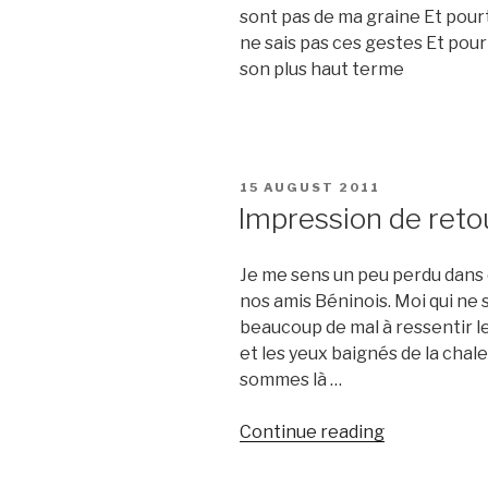
sont pas de ma graine Et pourt
ne sais pas ces gestes Et pourt
son plus haut terme
POSTED
15 AUGUST 2011
ON
Impression de reto
Je me sens un peu perdu dans c
nos amis Béninois. Moi qui ne s
beaucoup de mal à ressentir l
et les yeux baignés de la chal
sommes là …
“Impression
Continue reading
de
retour