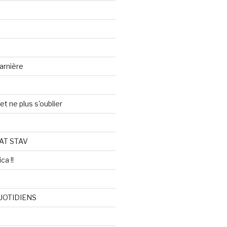
arnière
et ne plus s'oublier
AT STAV
ca !!
UOTIDIENS