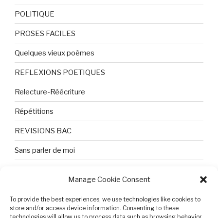
POLITIQUE
PROSES FACILES
Quelques vieux poèmes
REFLEXIONS POETIQUES
Relecture-Réécriture
Répétitions
REVISIONS BAC
Sans parler de moi
TEXTES ET PHOTOS
Manage Cookie Consent
Topologie
To provide the best experiences, we use technologies like cookies to
Tristesse et attente
store and/or access device information. Consenting to these
technologies will allow us to process data such as browsing behavior