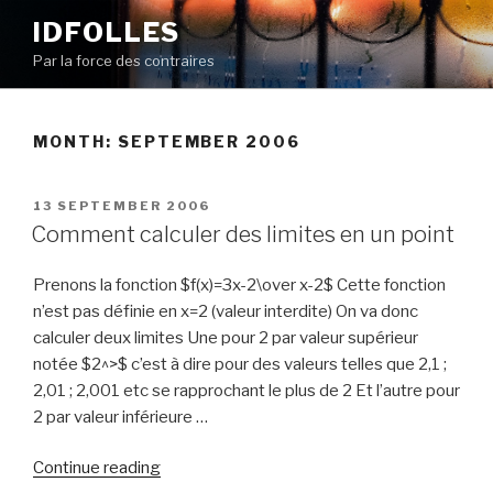
Skip
IDFOLLES
to
Par la force des contraires
content
MONTH:
SEPTEMBER 2006
POSTED
13 SEPTEMBER 2006
ON
Comment calculer des limites en un point
Prenons la fonction $f(x)=3x-2\over x-2$ Cette fonction
n’est pas définie en x=2 (valeur interdite) On va donc
calculer deux limites Une pour 2 par valeur supérieur
notée $2^>$ c’est à dire pour des valeurs telles que 2,1 ;
2,01 ; 2,001 etc se rapprochant le plus de 2 Et l’autre pour
2 par valeur inférieure …
“Comment
Continue reading