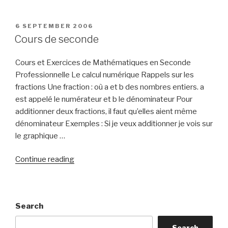
calculer
des
limites
POSTED
6 SEPTEMBER 2006
ON
en
Cours de seconde
un
point”
Cours et Exercices de Mathématiques en Seconde
Professionnelle Le calcul numérique Rappels sur les
fractions Une fraction : où a et b des nombres entiers. a
est appelé le numérateur et b le dénominateur Pour
additionner deux fractions, il faut qu’elles aient même
dénominateur Exemples : Si je veux additionner je vois sur
le graphique …
“Cours
Continue reading
de
seconde”
Search
Search