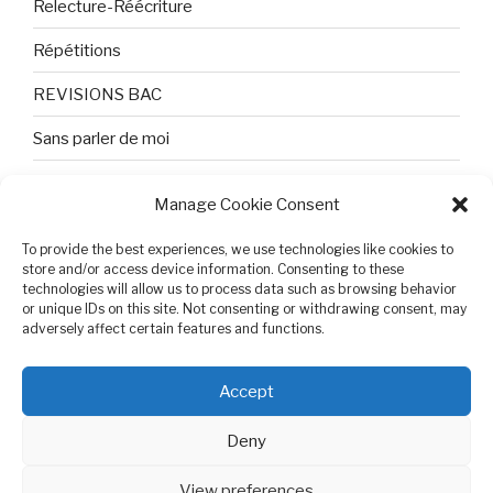
Relecture-Réécriture
Répétitions
REVISIONS BAC
Sans parler de moi
TEXTES ET PHOTOS
Manage Cookie Consent
Topologie
To provide the best experiences, we use technologies like cookies to
Tristesse et attente
store and/or access device information. Consenting to these
technologies will allow us to process data such as browsing behavior
or unique IDs on this site. Not consenting or withdrawing consent, may
Variable complexe
adversely affect certain features and functions.
VIDEO POUR BEPA
Accept
Deny
View preferences