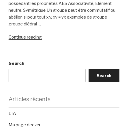
possédant les propriétés AES Associativité, Elément
neutre, Symétrique Un groupe peut être commutatif ou
abélien si pour tout x,y, xy = yx exemples de groupe
groupe diédral …
“Algèbre
Continue reading
:
Groupes”
Search
Search
Articles récents
L’IA
Ma page deezer