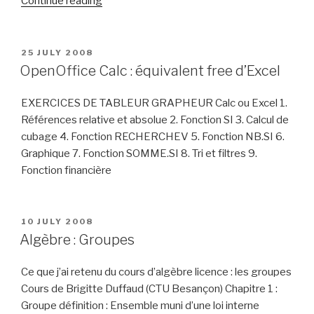
“OpenOffice
Continue reading
Writer”
POSTED
25 JULY 2008
ON
OpenOffice Calc : équivalent free d’Excel
EXERCICES DE TABLEUR GRAPHEUR Calc ou Excel 1.
Références relative et absolue 2. Fonction SI 3. Calcul de
cubage 4. Fonction RECHERCHEV 5. Fonction NB.SI 6.
Graphique 7. Fonction SOMME.SI 8. Tri et filtres 9.
Fonction financière
POSTED
10 JULY 2008
ON
Algèbre : Groupes
Ce que j’ai retenu du cours d’algèbre licence : les groupes
Cours de Brigitte Duffaud (CTU Besançon) Chapitre 1 :
Groupe définition : Ensemble muni d’une loi interne