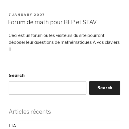
verte”
POSTED
7 JANUARY 2007
ON
Forum de math pour BEP et STAV
Ceci est un forum où les visiteurs du site pourront
déposer leur questions de mathématiques A vos claviers
!!!
Search
Search
Articles récents
L’IA