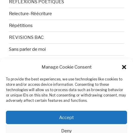
REFLEXIONS POETIQUES
Relecture-Réécriture
Répétitions
REVISIONS BAC
Sans parler de moi
TEXTES ET PHOTOS
Manage Cookie Consent
Topologie
To provide the best experiences, we use technologies like cookies to
store and/or access device information. Consenting to these
Tristesse et attente
technologies will allow us to process data such as browsing behavior
or unique IDs on this site. Not consenting or withdrawing consent, may
Variable complexe
adversely affect certain features and functions.
VIDEO POUR BEPA
Accept
Deny