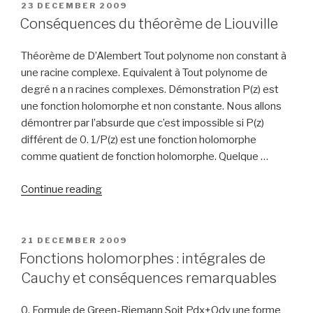
POSTED
23 DECEMBER 2009
ON
Conséquences du théorème de Liouville
Théorème de D’Alembert Tout polynome non constant à
une racine complexe. Equivalent à Tout polynome de
degré n a n racines complexes. Démonstration P(z) est
une fonction holomorphe et non constante. Nous allons
démontrer par l’absurde que c’est impossible si P(z)
différent de 0. 1/P(z) est une fonction holomorphe
comme quatient de fonction holomorphe. Quelque …
“Conséquences
Continue reading
du
théorème
de
POSTED
21 DECEMBER 2009
ON
Liouville”
Fonctions holomorphes : intégrales de
Cauchy et conséquences remarquables
0. Formule de Green-Riemann Soit Pdx+Qdy une forme