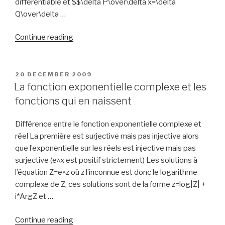
différentiable et $$\delta P\over\delta x=\delta
Q\over\delta …
“Fonctions
Continue reading
holomorphes
et
conformes”
POSTED
20 DECEMBER 2009
ON
La fonction exponentielle complexe et les
fonctions qui en naissent
Différence entre le fonction exponentielle complexe et
réel La première est surjective mais pas injective alors
que l’exponentielle sur les réels est injective mais pas
surjective (e^x est positif strictement) Les solutions à
l’équation Z=e^z où z l’inconnue est donc le logarithme
complexe de Z, ces solutions sont de la forme z=log|Z| +
i*ArgZ et …
“La
Continue reading