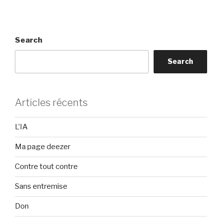
fonction
exponentielle
complexe
Search
et
les
Search
fonctions
qui
en
Articles récents
naissent”
L’IA
Ma page deezer
Contre tout contre
Sans entremise
Don