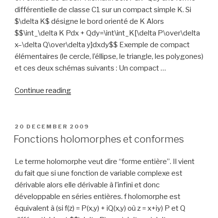
différentielle de classe C1 sur un compact simple K. Si
$\delta K$ désigne le bord orienté de K Alors
$$\int_\delta K Pdx + Qdy=\int\int_K[\delta P\over\delta
x–\delta Q\over\delta y]dxdy$$ Exemple de compact
élémentaires (le cercle, l’éllipse, le triangle, les polygones)
et ces deux schémas suivants : Un compact …
“Fonctions
Continue reading
holomorphes
:
intégrales
POSTED
20 DECEMBER 2009
ON
de
Fonctions holomorphes et conformes
Cauchy
et
Le terme holomorphe veut dire “forme entière”. Il vient
conséquences
du fait que si une fonction de variable complexe est
remarquables”
dérivable alors elle dérivable à l’infini et donc
développable en séries entières. f holomorphe est
équivalent à (si f(z) = P(x,y) + iQ(x,y) où z = x+iy) P et Q