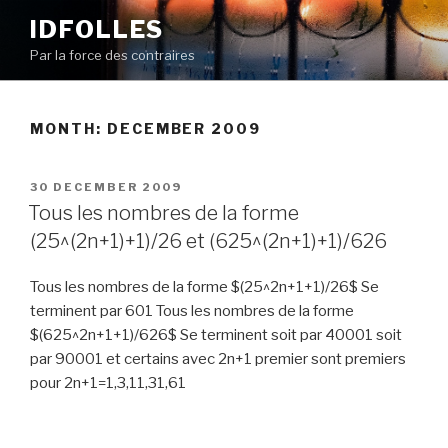
Skip
IDFOLLES
to
Par la force des contraires
content
MONTH:
DECEMBER 2009
POSTED
30 DECEMBER 2009
ON
Tous les nombres de la forme
(25^(2n+1)+1)/26 et (625^(2n+1)+1)/626
Tous les nombres de la forme $(25^2n+1+1)/26$ Se
terminent par 601 Tous les nombres de la forme
$(625^2n+1+1)/626$ Se terminent soit par 40001 soit
par 90001 et certains avec 2n+1 premier sont premiers
pour 2n+1=1,3,11,31,61