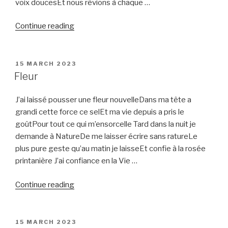
voix doucesEt nous rêvions à chaque …
“Dimanche”
Continue reading
POSTED
15 MARCH 2023
ON
Fleur
J’ai laissé pousser une fleur nouvelleDans ma tête a
grandi cette force ce selEt ma vie depuis a pris le
goûtPour tout ce qui m’ensorcelle Tard dans la nuit je
demande à NatureDe me laisser écrire sans ratureLe
plus pure geste qu’au matin je laisseEt confie à la rosée
printanière J’ai confiance en la Vie …
“Fleur”
Continue reading
POSTED
15 MARCH 2023