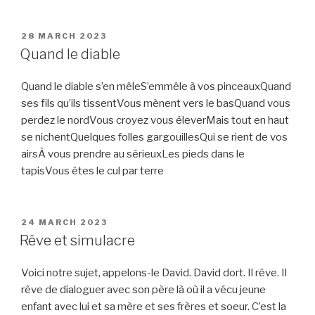
l’histoire”
POSTED
28 MARCH 2023
ON
Quand le diable
Quand le diable s’en mêleS’emmêle à vos pinceauxQuand
ses fils qu’ils tissentVous mènent vers le basQuand vous
perdez le nordVous croyez vous éleverMais tout en haut
se nichentQuelques folles gargouillesQui se rient de vos
airsÀ vous prendre au sérieuxLes pieds dans le
tapisVous êtes le cul par terre
POSTED
24 MARCH 2023
ON
Rêve et simulacre
Voici notre sujet, appelons-le David. David dort. Il rêve. Il
rêve de dialoguer avec son père là où il a vécu jeune
enfant avec lui et sa mère et ses frères et soeur. C’est la