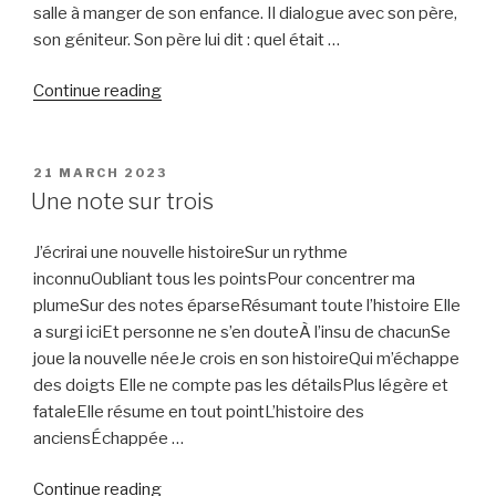
salle à manger de son enfance. Il dialogue avec son père,
son géniteur. Son père lui dit : quel était …
“Rêve
Continue reading
et
simulacre”
POSTED
21 MARCH 2023
ON
Une note sur trois
J’écrirai une nouvelle histoireSur un rythme
inconnuOubliant tous les pointsPour concentrer ma
plumeSur des notes éparseRésumant toute l’histoire Elle
a surgi iciEt personne ne s’en douteÀ l’insu de chacunSe
joue la nouvelle néeJe crois en son histoireQui m’échappe
des doigts Elle ne compte pas les détailsPlus légère et
fataleElle résume en tout pointL’histoire des
anciensÉchappée …
“Une
Continue reading