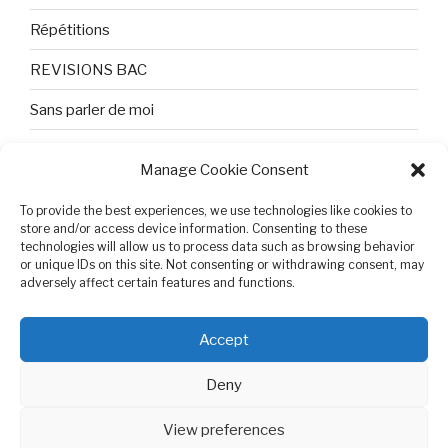
Répétitions
REVISIONS BAC
Sans parler de moi
TEXTES ET PHOTOS
Manage Cookie Consent
Topologie
To provide the best experiences, we use technologies like cookies to
Tristesse et attente
store and/or access device information. Consenting to these
technologies will allow us to process data such as browsing behavior
or unique IDs on this site. Not consenting or withdrawing consent, may
Variable complexe
adversely affect certain features and functions.
VIDEO POUR BEPA
Accept
Deny
View preferences
Cookie Policy (EU)
Proudly powered by WordPress