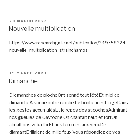
note
sur
trois”
POSTED
20 MARCH 2023
ON
Nouvelle multiplication
https://www.researchgate.net/publication/349758324_
nouvelle_multiplication_strainchamps
POSTED
19 MARCH 2023
ON
Dimanche
Dix manches de piocheOnt sonné tout l’étéEt midi ce
dimancheA sonné notre cloche Le bonheur est logéDans
les gestes accumulésEt le repos des sacochesAdmirant
nos gueules de Gavroche On chantait haut et fortOn
aimait nos voix d’orEt nos femmes aux yeuxDe
diamantBrillaient de mille feux Vous répondiez de vos