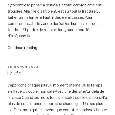
égocentréJe pense à rienMais à tout, carMon âme est
troublée Allain le disait bienC’est surtout la fractureQui
fait entrer la lumière Faut-il des gens cassésPour
comprendre…La légende doréeDes humains qui sont
tendres Et parfois je respireUne grande bouffée
d’airQuand la …
“Morceaux
Continue reading
de
vie”
POSTED
15 MARCH 2023
ON
Le réel
J’approche chaque jourDu moment éternelOù le temps
s’efface Où coule mon caféAvec une densitéAu-delà de
la glace Quand les mots font silenceEt que le discoursN’a
plus de consistance J’approche chaque jourUn peu plus
loinDes mots qui ne savent que compter Je laisse chaque