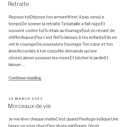
ON
Retraite
Repose toiDépose ton armureN’est-il pas venuLe
tempsDe sonner la retraite Ta bataille a fait rageEt
souvent contre toiTu étais au fourrageTout en rêvant de
chiffreAujourd’hui c’est finiTu laisses à tes enfantsS’ils en
ont le courageDe poursuivre l’ouvrage Ton cœur et ton
âmeAccordés à ton corpsNe demande qu’une
choseLaisser pousser les rosesEt bêcher le jardinEt
laisser …
“Retraite”
Continue reading
POSTED
15 MARCH 2023
ON
Morceaux de vie
Je me lève chaque matinC’est quand l’horloge indiqueUne
heure où vous rêvezDes rêves mirifiques J’écris