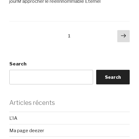
jourM’approcher le réelInnommable Éternel
Posts
Next
Page
1
pag
pagination
Search
Search
Articles récents
L’IA
Ma page deezer