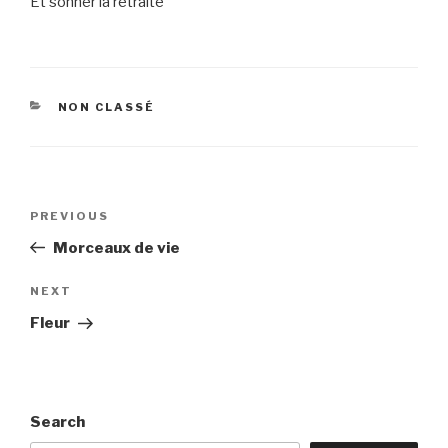
Et sonner la retraite
CATEGORIES
NON CLASSÉ
Post
Previous
PREVIOUS
navigation
Post
Morceaux de vie
Next
NEXT
Post
Fleur
Search