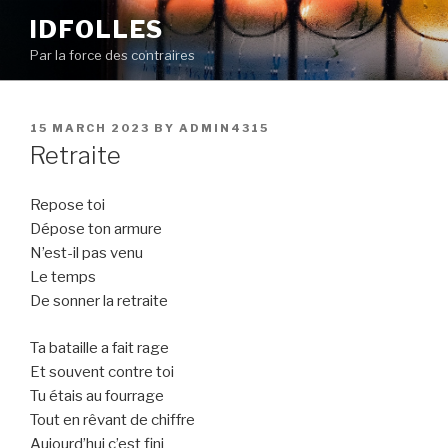
Skip
IDFOLLES
to
Par la force des contraires
content
POSTED
15 MARCH 2023
BY
ADMIN4315
ON
Retraite
Repose toi
Dépose ton armure
N’est-il pas venu
Le temps
De sonner la retraite
Ta bataille a fait rage
Et souvent contre toi
Tu étais au fourrage
Tout en rêvant de chiffre
Aujourd’hui c’est fini