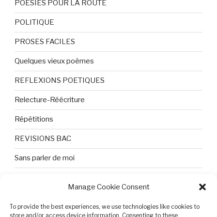
POESIES POUR LA ROUTE
POLITIQUE
PROSES FACILES
Quelques vieux poèmes
REFLEXIONS POETIQUES
Relecture-Réécriture
Répétitions
REVISIONS BAC
Sans parler de moi
TEXTES ET PHOTOS
Manage Cookie Consent
Topologie
To provide the best experiences, we use technologies like cookies to
store and/or access device information. Consenting to these
Tristesse et attente