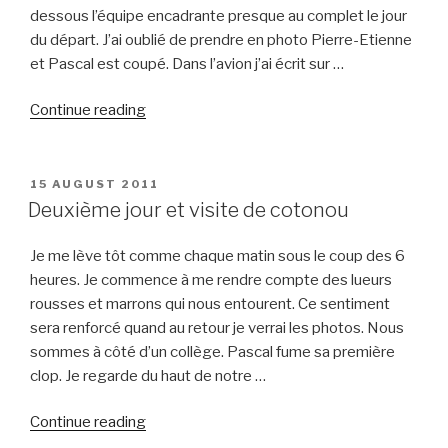
dessous l’équipe encadrante presque au complet le jour
du départ. J’ai oublié de prendre en photo Pierre-Etienne
et Pascal est coupé. Dans l’avion j’ai écrit sur …
“Premier
Continue reading
jour,
le
voyage,
POSTED
15 AUGUST 2011
ON
l’arrivée
Deuxième jour et visite de cotonou
à
Cotonou”
Je me lève tôt comme chaque matin sous le coup des 6
heures. Je commence à me rendre compte des lueurs
rousses et marrons qui nous entourent. Ce sentiment
sera renforcé quand au retour je verrai les photos. Nous
sommes à côté d’un collège. Pascal fume sa première
clop. Je regarde du haut de notre …
“Deuxième
Continue reading
jour