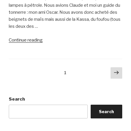
lampes à pétrole. Nous avions Claude et moi un guide du
tonnerre : mon ami Oscar. Nous avons donc acheté des
beignets de maïs mais aussi de la Kassa, du foufou (tous
les deux des …
“Septième
Continue reading
jour
:
des
visites
Posts
Next
Page
1
et
pag
pagination
des
visites”
Search
Search