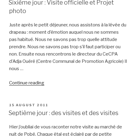
vie
Sixième jour : Visite officielle et Projet
est
photo
douce
au
Juste après le petit déjeuner, nous assistons à la lévée du
CETA”
drapeau : moment d’émotion auquel nous ne sommes
pas habitué. Nous ne savons pas trop quelle attitude
prendre. Nous ne savons pas trop s’il faut participer ou
non. Ensuite nous rencontrons le directeur du CeCPA
d’Adja Ouéré (Centre Communal de Promotion Agricole) Il
nous …
“Sixième
Continue reading
jour
:
Visite
POSTED
15 AUGUST 2011
ON
officielle
Septième jour : des visites et des visites
et
Projet
Hier j’oubliai de vous raconter notre visite au marché de
photo”
nuit de Pobé. Chaque étal est éclairé par de petite