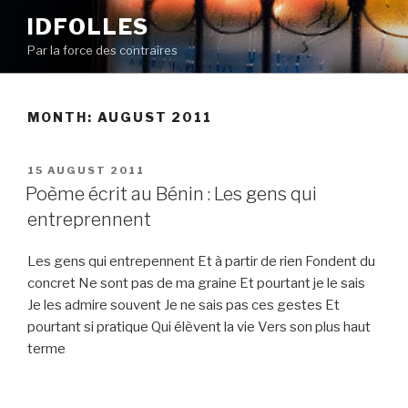
Skip
IDFOLLES
to
Par la force des contraires
content
MONTH:
AUGUST 2011
POSTED
15 AUGUST 2011
ON
Poème écrit au Bénin : Les gens qui
entreprennent
Les gens qui entrepennent Et à partir de rien Fondent du
concret Ne sont pas de ma graine Et pourtant je le sais
Je les admire souvent Je ne sais pas ces gestes Et
pourtant si pratique Qui élèvent la vie Vers son plus haut
terme