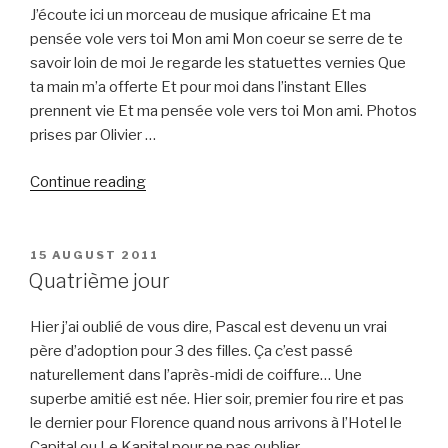
Songhaï
J’écoute ici un morceau de musique africaine Et ma
;
pensée vole vers toi Mon ami Mon coeur se serre de te
des
savoir loin de moi Je regarde les statuettes vernies Que
tresses
ta main m’a offerte Et pour moi dans l’instant Elles
on
prennent vie Et ma pensée vole vers toi Mon ami. Photos
veut
prises par Olivier …
!
“Poème
On
Continue reading
à
veut
Oscar”
des
tresses
POSTED
15 AUGUST 2011
ON
!!”
Quatrième jour
Hier j’ai oublié de vous dire, Pascal est devenu un vrai
père d’adoption pour 3 des filles. Ça c’est passé
naturellement dans l’après-midi de coiffure… Une
superbe amitié est née. Hier soir, premier fou rire et pas
le dernier pour Florence quand nous arrivons à l’Hotel le
Capital ou Le Kapital pour ne pas oublier …