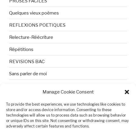
PROSES FACILES
Quelques vieux poèmes
REFLEXIONS POETIQUES
Relecture-Réécriture
Répétitions
REVISIONS BAC
Sans parler de moi
TEXTES ET PHOTOS
Manage Cookie Consent
Topologie
To provide the best experiences, we use technologies like cookies to
Tristesse et attente
store and/or access device information. Consenting to these
technologies will allow us to process data such as browsing behavior
or unique IDs on this site. Not consenting or withdrawing consent, may
Variable complexe
adversely affect certain features and functions.
VIDEO POUR BEPA