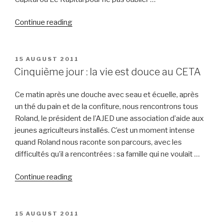
“Quatrième
Continue reading
jour”
POSTED
15 AUGUST 2011
ON
Cinquième jour : la vie est douce au CETA
Ce matin après une douche avec seau et écuelle, après
un thé du pain et de la confiture, nous rencontrons tous
Roland, le président de l’AJED une association d’aide aux
jeunes agriculteurs installés. C’est un moment intense
quand Roland nous raconte son parcours, avec les
difficultés qu’il a rencontrées : sa famille qui ne voulait …
“Cinquième
Continue reading
jour
:
la
POSTED
15 AUGUST 2011
ON