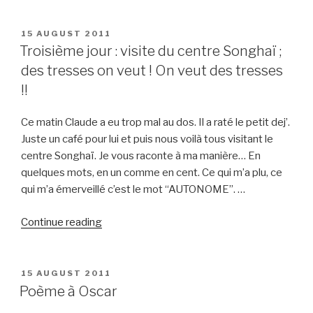
et
visite
POSTED
15 AUGUST 2011
ON
de
Troisième jour : visite du centre Songhaï ;
cotonou”
des tresses on veut ! On veut des tresses
!!
Ce matin Claude a eu trop mal au dos. Il a raté le petit dej’.
Juste un café pour lui et puis nous voilà tous visitant le
centre Songhaï. Je vous raconte à ma manière… En
quelques mots, en un comme en cent. Ce qui m’a plu, ce
qui m’a émerveillé c’est le mot “AUTONOME”. …
“Troisième
Continue reading
jour
:
visite
POSTED
15 AUGUST 2011
ON
du
Poème à Oscar
centre