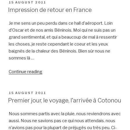
POSTED
15 AUGUST 2011
ON
Impression de retour en France
Je me sens un peu perdu dans ce hall d’aéroport. Loin
d’Oscar et de nos amis Béninois. Moi qui ne suis pas un
grand sentimental, et qui a beaucoup de mal à ressentir
les choses, je reste cependant le coeur et les yeux
baignés de la chaleur des Béninois. Bien sûr nous ne
sommes là …
“Impression
Continue reading
de
retour
en
POSTED
15 AUGUST 2011
ON
France”
Premier jour, le voyage, l’arrivée à Cotonou
Nous sommes partis avec la pluie, nous reviendrons avec
aussi. Nous ne savions pas ce qui nous attendais. nous
n’avions pas pour la plupart de préjugés ou très peu. Ci-