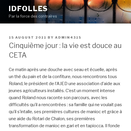
Skip
IDFOLLES
to
Par la force des contraires
content
POSTED
15 AUGUST 2011
BY
ADMIN4315
ON
Cinquième jour : la vie est douce au
CETA
Ce matin après une douche avec seau et écuelle, après
un thé du pain et de la confiture, nous rencontrons tous
Roland, le président de l’AJED une association d’aide aux
jeunes agriculteurs installés. C’est un moment intense
quand Roland nous raconte son parcours, avec les
difficultés qu’il a rencontrées : sa famille qui ne voulait pas
qu’il s’intalle, ses premières cultures de manioc et grâce à
une aide du Rotari de Chalon, ses premières
transformation de manioc en gari et en tapiocca. Il fonde