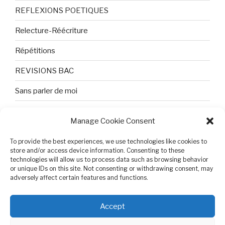
REFLEXIONS POETIQUES
Relecture-Réécriture
Répétitions
REVISIONS BAC
Sans parler de moi
TEXTES ET PHOTOS
Manage Cookie Consent
Topologie
To provide the best experiences, we use technologies like cookies to
Tristesse et attente
store and/or access device information. Consenting to these
technologies will allow us to process data such as browsing behavior
or unique IDs on this site. Not consenting or withdrawing consent, may
Variable complexe
adversely affect certain features and functions.
VIDEO POUR BEPA
Accept