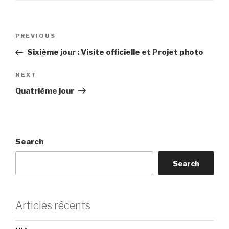
Post
Previous
PREVIOUS
navigation
Post
Sixième jour : Visite officielle et Projet photo
Next
NEXT
Post
Quatrième jour
Search
Search
Articles récents