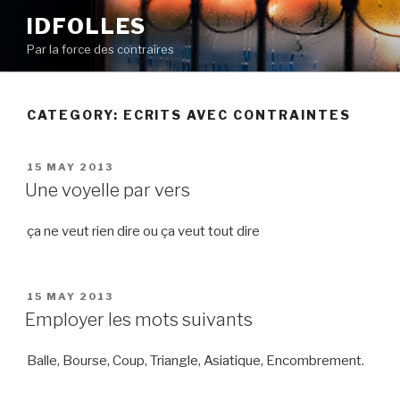
Skip
IDFOLLES
to
Par la force des contraires
content
CATEGORY:
ECRITS AVEC CONTRAINTES
POSTED
15 MAY 2013
ON
Une voyelle par vers
ça ne veut rien dire ou ça veut tout dire
POSTED
15 MAY 2013
ON
Employer les mots suivants
Balle, Bourse, Coup, Triangle, Asiatique, Encombrement.