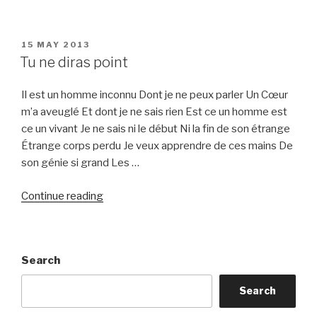
POSTED
15 MAY 2013
ON
Tu ne diras point
Il est un homme inconnu Dont je ne peux parler Un Cœur
m’a aveuglé Et dont je ne sais rien Est ce un homme est
ce un vivant Je ne sais ni le début Ni la fin de son étrange
Étrange corps perdu Je veux apprendre de ces mains De
son génie si grand Les …
“Tu
Continue reading
ne
diras
point”
Search
Search