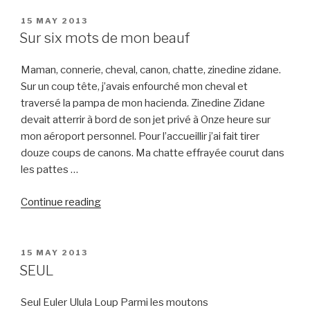
POSTED
15 MAY 2013
ON
Sur six mots de mon beauf
Maman, connerie, cheval, canon, chatte, zinedine zidane.
Sur un coup tête, j’avais enfourché mon cheval et
traversé la pampa de mon hacienda. Zinedine Zidane
devait atterrir à bord de son jet privé à Onze heure sur
mon aéroport personnel. Pour l’accueillir j’ai fait tirer
douze coups de canons. Ma chatte effrayée courut dans
les pattes …
“Sur
Continue reading
six
mots
de
POSTED
15 MAY 2013
ON
mon
SEUL
beauf”
Seul Euler Ulula Loup Parmi les moutons