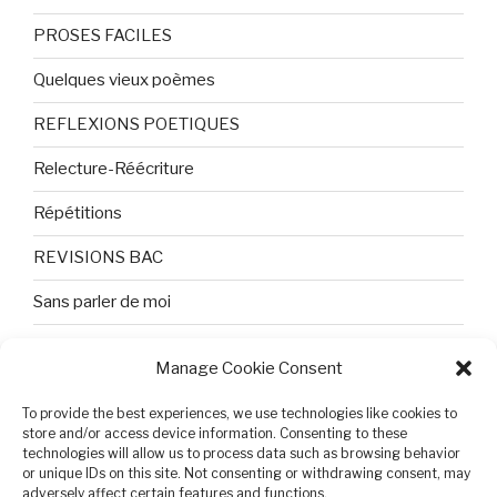
PROSES FACILES
Quelques vieux poèmes
REFLEXIONS POETIQUES
Relecture-Réécriture
Répétitions
REVISIONS BAC
Sans parler de moi
TEXTES ET PHOTOS
Manage Cookie Consent
Topologie
To provide the best experiences, we use technologies like cookies to
store and/or access device information. Consenting to these
Tristesse et attente
technologies will allow us to process data such as browsing behavior
or unique IDs on this site. Not consenting or withdrawing consent, may
Variable complexe
adversely affect certain features and functions.