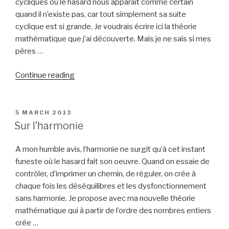
cycliques où le hasard nous apparaît comme certain
quand il n’existe pas, car tout simplement sa suite
cyclique est si grande. Je voudrais écrire ici la théorie
mathématique que j’ai découverte. Mais je ne sais si mes
pères …
“Sur
Continue reading
le
hasard”
POSTED
5 MARCH 2013
ON
Sur l’harmonie
A mon humble avis, l’harmonie ne surgit qu’à cet instant
funeste où le hasard fait son oeuvre. Quand on essaie de
contrôler, d’imprimer un chemin, de réguler, on crée à
chaque fois les déséquilibres et les dysfonctionnement
sans harmonie. Je propose avec ma nouvelle théorie
mathématique qui à partir de l’ordre des nombres entiers
crée …