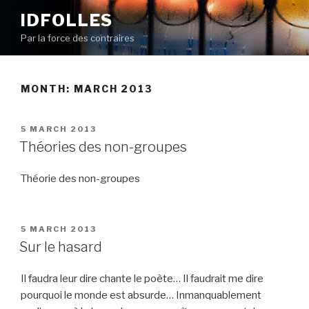
Skip
IDFOLLES
to
Par la force des contraires
content
MONTH:
MARCH 2013
POSTED
5 MARCH 2013
ON
Théories des non-groupes
Théorie des non-groupes
POSTED
5 MARCH 2013
ON
Sur le hasard
Il faudra leur dire chante le poète… Il faudrait me dire
pourquoi le monde est absurde… Inmanquablement