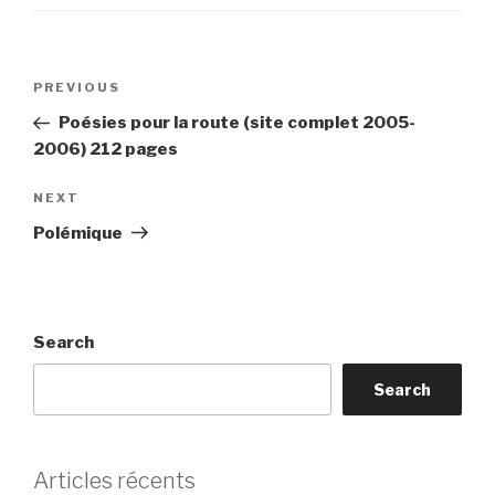
Post
Previous
PREVIOUS
navigation
Post
Poésies pour la route (site complet 2005-
2006) 212 pages
Next
NEXT
Post
Polémique
Search
Search
Articles récents