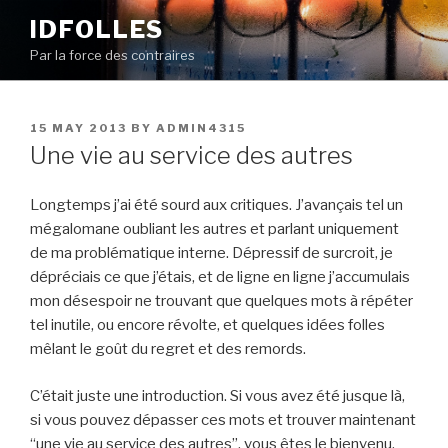
Skip
IDFOLLES
to
Par la force des contraires
content
POSTED
15 MAY 2013
BY
ADMIN4315
ON
Une vie au service des autres
Longtemps j’ai été sourd aux critiques. J’avançais tel un
mégalomane oubliant les autres et parlant uniquement
de ma problématique interne. Dépressif de surcroit, je
dépréciais ce que j’étais, et de ligne en ligne j’accumulais
mon désespoir ne trouvant que quelques mots à répéter
tel inutile, ou encore révolte, et quelques idées folles
mêlant le goût du regret et des remords.
C’était juste une introduction. Si vous avez été jusque là,
si vous pouvez dépasser ces mots et trouver maintenant
“une vie au service des autres”, vous êtes le bienvenu.