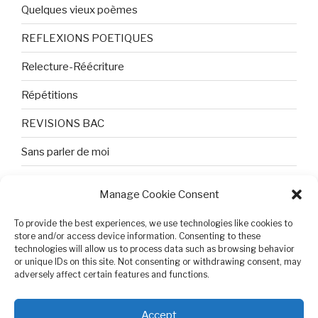
Quelques vieux poèmes
REFLEXIONS POETIQUES
Relecture-Réécriture
Répétitions
REVISIONS BAC
Sans parler de moi
TEXTES ET PHOTOS
Manage Cookie Consent
Topologie
To provide the best experiences, we use technologies like cookies to
Tristesse et attente
store and/or access device information. Consenting to these
technologies will allow us to process data such as browsing behavior
or unique IDs on this site. Not consenting or withdrawing consent, may
Variable complexe
adversely affect certain features and functions.
VIDEO POUR BEPA
Accept