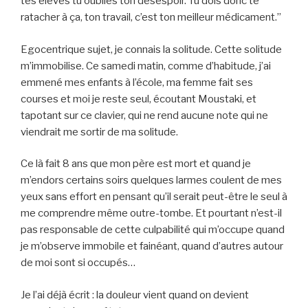
tes élèves tu oublies ton désespoir. Tu dois donc te
ratacher à ça, ton travail, c’est ton meilleur médicament.”
Egocentrique sujet, je connais la solitude. Cette solitude
m’immobilise. Ce samedi matin, comme d’habitude, j’ai
emmené mes enfants à l’école, ma femme fait ses
courses et moi je reste seul, écoutant Moustaki, et
tapotant sur ce clavier, qui ne rend aucune note qui ne
viendrait me sortir de ma solitude.
Ce là fait 8 ans que mon père est mort et quand je
m’endors certains soirs quelques larmes coulent de mes
yeux sans effort en pensant qu’il serait peut-être le seul à
me comprendre même outre-tombe. Et pourtant n’est-il
pas responsable de cette culpabilité qui m’occupe quand
je m’observe immobile et fainéant, quand d’autres autour
de moi sont si occupés…
Je l’ai déjà écrit : la douleur vient quand on devient