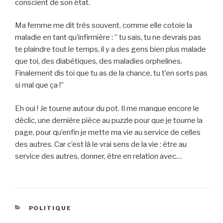
conscient de son état.
Ma femme me dit très souvent, comme elle cotoie la
maladie en tant qu’infirmière : ” tu sais, tu ne devrais pas
te plaindre tout le temps, il y a des gens bien plus malade
que toi, des diabétiques, des maladies orphelines.
Finalement dis toi que tu as de la chance, tu t’en sorts pas
si mal que ça !”
Eh oui ! Je tourne autour du pot. Il me manque encore le
déclic, une dernière pièce au puzzle pour que je tourne la
page, pour qu’enfin je mette ma vie au service de celles
des autres. Car c’est là le vrai sens de la vie : être au
service des autres, donner, être en relation avec…
CATEGORIES
POLITIQUE