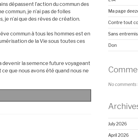
ains dépassent l’action du commun des
Ma page deez
e commun, je n’ai pas de folles
s, je n’ai que des rêves de création.
Contre tout c
un rêve commun à tous les hommes est en
Sans entremi
 numérisation de la Vie sous toutes ces
Don
ra devenir la semence future voyageant
Comment
t ce que nous avons été quand nous ne
No comments t
Archive
July 2026
April 2026