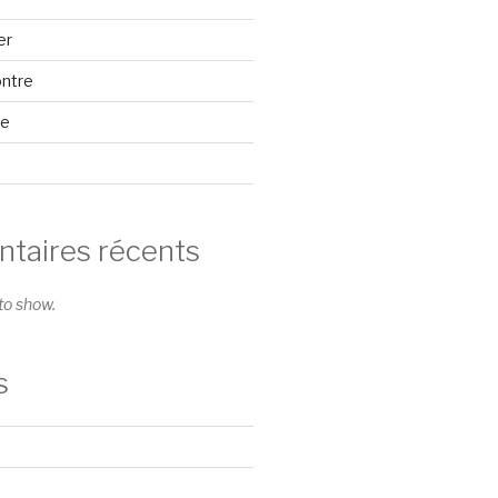
er
ontre
se
aires récents
o show.
s