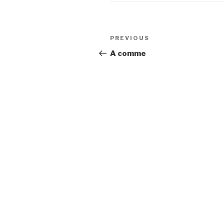
Post
Previous
PREVIOUS
navigation
Post
A comme