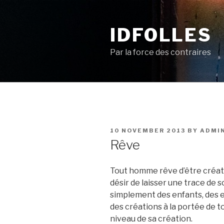
Skip
to
IDFOLLES
content
Par la force des contraires
POSTED
10 NOVEMBER 2013
BY
ADMI
ON
Rêve
Tout homme rêve d’être créate
désir de laisser une trace de 
simplement des enfants, des e
des créations à la portée de
niveau de sa création.