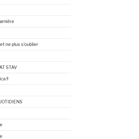
arnière
et ne plus s'oublier
AT STAV
ca !!
UOTIDIENS
re
se