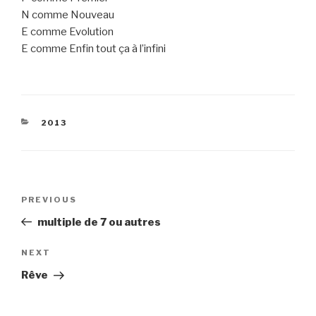
N comme Nouveau
E comme Evolution
E comme Enfin tout ça à l’infini
CATEGORIES
2013
Post
Previous
PREVIOUS
navigation
Post
multiple de 7 ou autres
Next
NEXT
Post
Rêve