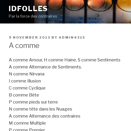
Skip
IDFOLLES
to
Par la force des contraires
content
POSTED
9 NOVEMBER 2013
BY
ADMIN4315
ON
A comme
A comme Amour, H comme Haine, S comme Sentiments
A comme Alternance de Sentiments.
N comme Nirvana
I comme Illusion
C comme Cyclique
B comme Bête
P comme pieds sur terre
N comme tête dans les Nuages
A comme Alternance des contraires
M comme Multiple
P comme Premier