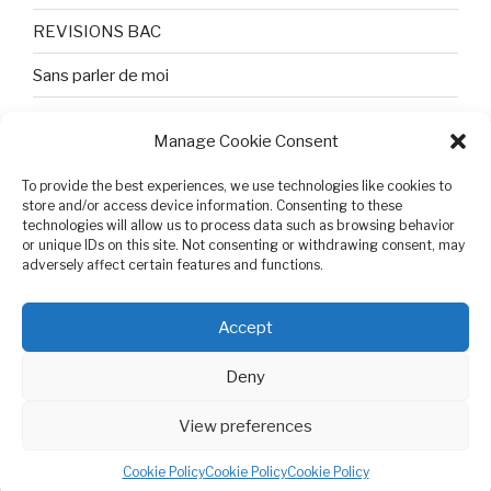
REVISIONS BAC
Sans parler de moi
TEXTES ET PHOTOS
Manage Cookie Consent
Topologie
To provide the best experiences, we use technologies like cookies to
Tristesse et attente
store and/or access device information. Consenting to these
technologies will allow us to process data such as browsing behavior
or unique IDs on this site. Not consenting or withdrawing consent, may
Variable complexe
adversely affect certain features and functions.
VIDEO POUR BEPA
Accept
Deny
View preferences
Cookie Policy (EU)
Proudly powered by WordPress
Cookie Policy
Cookie Policy
Cookie Policy