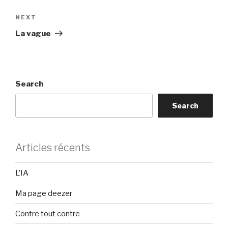
Next
NEXT
Post
La vague
Search
Search
Articles récents
L’IA
Ma page deezer
Contre tout contre