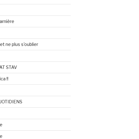
arnière
et ne plus s'oublier
AT STAV
ca !!
UOTIDIENS
re
se