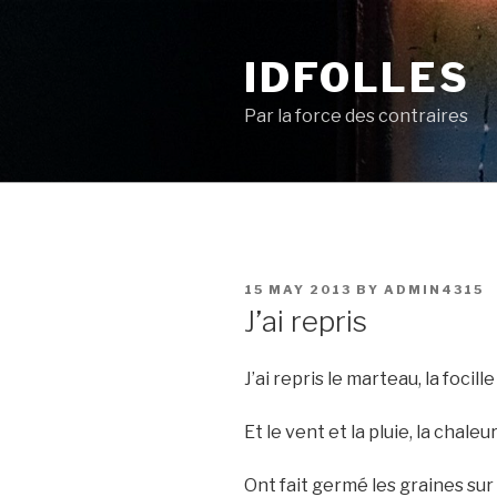
Skip
to
IDFOLLES
content
Par la force des contraires
POSTED
15 MAY 2013
BY
ADMIN4315
ON
J’ai repris
J’ai repris le marteau, la focill
Et le vent et la pluie, la chale
Ont fait germé les graines su