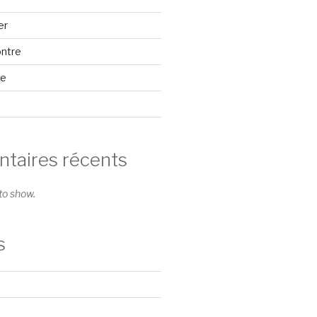
er
ontre
se
aires récents
o show.
s