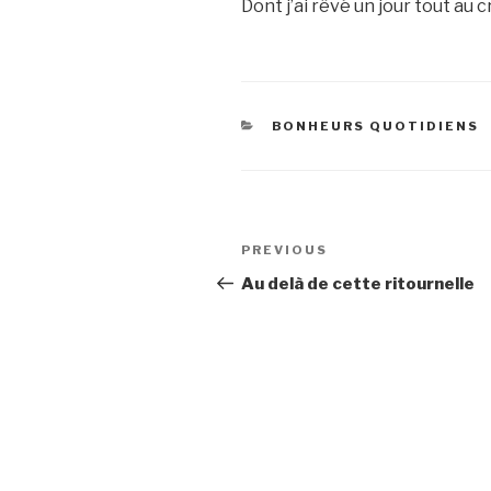
Dont j’ai rêvé un jour tout au c
CATEGORIES
BONHEURS QUOTIDIENS
Post
Previous
PREVIOUS
navigation
Post
Au delà de cette ritournelle