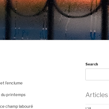
Search
e et l’enclume
Articles
ur du printemps
r ce champ labouré
L’IA