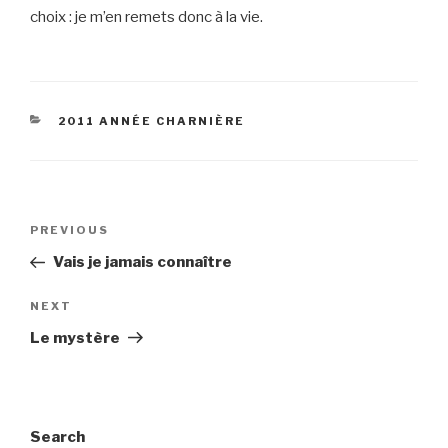
choix : je m’en remets donc à la vie.
CATEGORIES
2011 ANNÉE CHARNIÈRE
Post
Previous
PREVIOUS
navigation
Post
Vais je jamais connaître
Next
NEXT
Post
Le mystère
Search