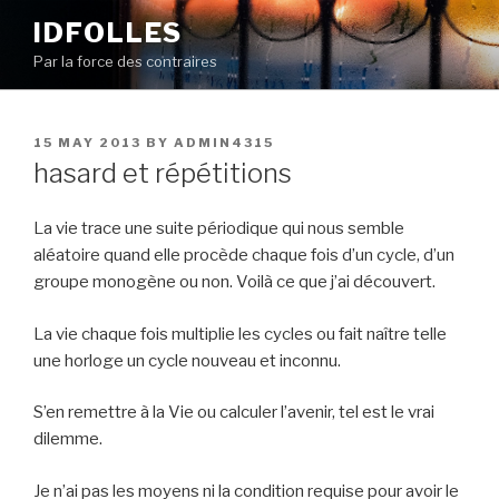
Skip
IDFOLLES
to
Par la force des contraires
content
POSTED
15 MAY 2013
BY
ADMIN4315
ON
hasard et répétitions
La vie trace une suite périodique qui nous semble
aléatoire quand elle procède chaque fois d’un cycle, d’un
groupe monogène ou non. Voilà ce que j’ai découvert.
La vie chaque fois multiplie les cycles ou fait naître telle
une horloge un cycle nouveau et inconnu.
S’en remettre à la Vie ou calculer l’avenir, tel est le vrai
dilemme.
Je n’ai pas les moyens ni la condition requise pour avoir le