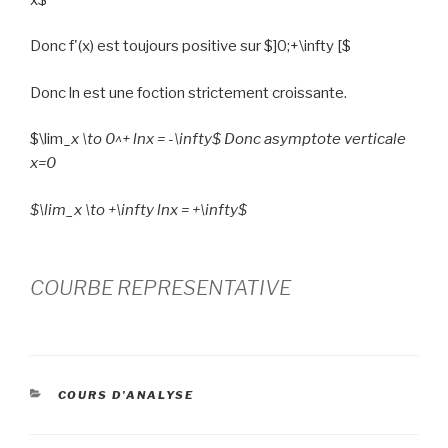
Donc f'(x) est toujours positive sur $]0;+\infty [$
Donc ln est une foction strictement croissante.
$\lim_
x \to 0^
+ lnx = -\infty$ Donc asymptote verticale
x=0
$\lim_
x \to +\infty
lnx = +\infty$
COURBE REPRESENTATIVE
CATEGORIES
COURS D'ANALYSE