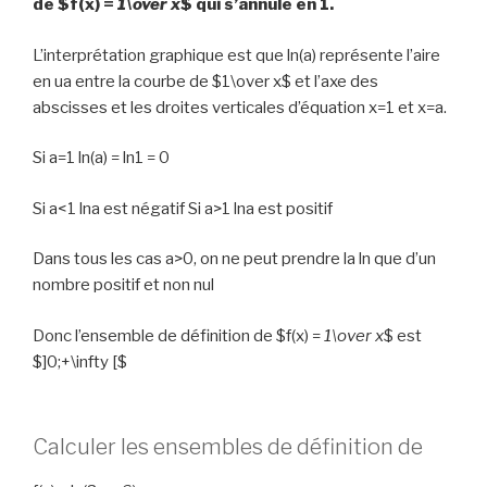
de $f(x) =
1\over x
$ qui s’annule en 1.
L’interprétation graphique est que ln(a) représente l’aire
en ua entre la courbe de $1\over x$ et l’axe des
abscisses et les droites verticales d’équation x=1 et x=a.
Si a=1 ln(a) = ln1 = 0
Si a<1 lna est négatif Si a>1 lna est positif
Dans tous les cas a>0, on ne peut prendre la ln que d’un
nombre positif et non nul
Donc l’ensemble de définition de $f(x) =
1\over x
$ est
$]0;+\infty [$
Calculer les ensembles de définition de