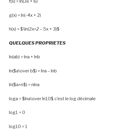
f(x) = ln(3x + 6)
g(x) = ln(-4x + 2)
h(x) = $\ln(2x^
2
– 5x + 3)$
QUELQUES PROPRIETES
ln(ab) = lna + lnb
ln($a\over b$) = lna – lnb
ln($a^
n
$) = nlna
loga = $lna\over ln10$ c’est le log décimale
log1 = 0
log10 = 1