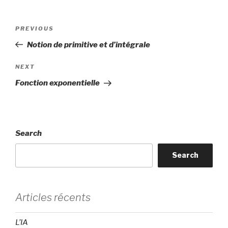
Post
Previous
PREVIOUS
navigation
Post
Notion de primitive et d’intégrale
Next
NEXT
Post
Fonction exponentielle
Search
Search
Articles récents
L’IA