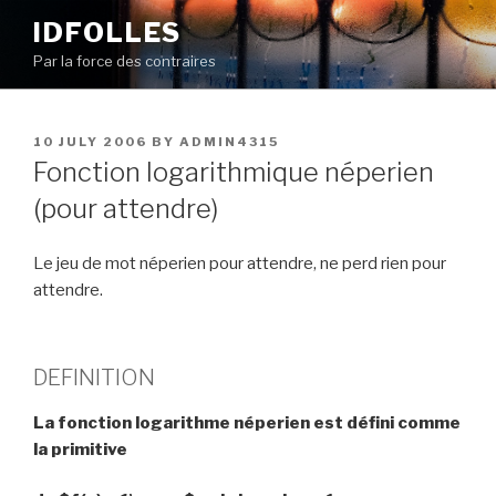
Skip
IDFOLLES
to
Par la force des contraires
content
POSTED
10 JULY 2006
BY
ADMIN4315
ON
Fonction logarithmique néperien
(pour attendre)
Le jeu de mot néperien pour attendre, ne perd rien pour
attendre.
DEFINITION
La fonction logarithme néperien est défini comme
la primitive