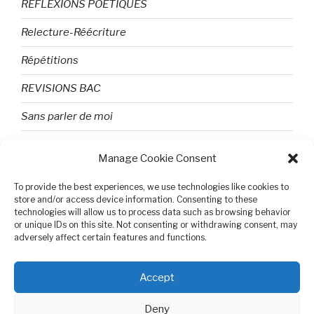
REFLEXIONS POETIQUES
Relecture-Réécriture
Répétitions
REVISIONS BAC
Sans parler de moi
TEXTES ET PHOTOS
Manage Cookie Consent
Topologie
To provide the best experiences, we use technologies like cookies to
store and/or access device information. Consenting to these
Tristesse et attente
technologies will allow us to process data such as browsing behavior
or unique IDs on this site. Not consenting or withdrawing consent, may
Variable complexe
adversely affect certain features and functions.
VIDEO POUR BEPA
Accept
Deny