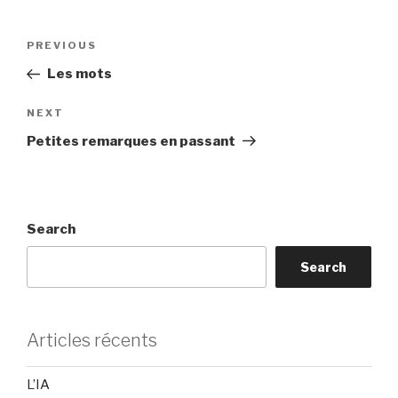
Post
Previous
PREVIOUS
navigation
Post
Les mots
Next
NEXT
Post
Petites remarques en passant
Search
Search
Articles récents
L’IA