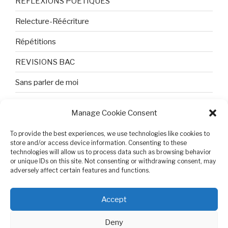
REFLEXIONS POETIQUES
Relecture-Réécriture
Répétitions
REVISIONS BAC
Sans parler de moi
TEXTES ET PHOTOS
Manage Cookie Consent
Topologie
To provide the best experiences, we use technologies like cookies to
Tristesse et attente
store and/or access device information. Consenting to these
technologies will allow us to process data such as browsing behavior
or unique IDs on this site. Not consenting or withdrawing consent, may
Variable complexe
adversely affect certain features and functions.
VIDEO POUR BEPA
Accept
Deny