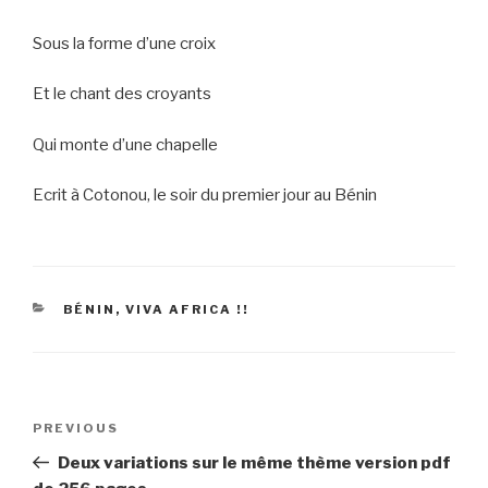
Sous la forme d’une croix
Et le chant des croyants
Qui monte d’une chapelle
Ecrit à Cotonou, le soir du premier jour au Bénin
CATEGORIES
BÉNIN, VIVA AFRICA !!
Post
Previous
PREVIOUS
navigation
Post
Deux variations sur le même thème version pdf