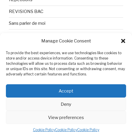
REVISIONS BAC
Sans parler de moi
TEXTES ET PHOTOS
Manage Cookie Consent
Topologie
To provide the best experiences, we use technologies like cookies to
store and/or access device information. Consenting to these
Tristesse et attente
technologies will allow us to process data such as browsing behavior
or unique IDs on this site. Not consenting or withdrawing consent, may
Variable complexe
adversely affect certain features and functions.
VIDEO POUR BEPA
Accept
Deny
View preferences
Cookie Policy (EU)
Proudly powered by WordPress
Cookie Policy
Cookie Policy
Cookie Policy