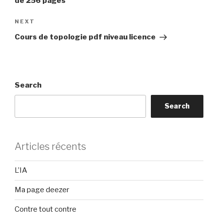
de 256 pages
Next
NEXT
Post
Cours de topologie pdf niveau licence
Search
Search
Articles récents
L’IA
Ma page deezer
Contre tout contre