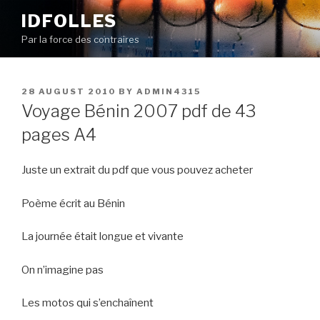
Skip
IDFOLLES
to
Par la force des contraires
content
POSTED
28 AUGUST 2010
BY
ADMIN4315
ON
Voyage Bénin 2007 pdf de 43
pages A4
Juste un extrait du pdf que vous pouvez acheter
Poème écrit au Bénin
La journée était longue et vivante
On n’imagine pas
Les motos qui s’enchaînent