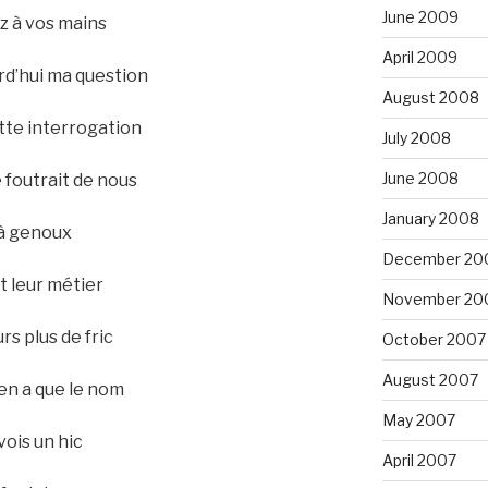
June 2009
z à vos mains
April 2009
rd’hui ma question
August 2008
tte interrogation
July 2008
June 2008
e foutrait de nous
January 2008
 à genoux
December 20
t leur métier
November 20
rs plus de fric
October 2007
August 2007
en a que le nom
May 2007
vois un hic
April 2007