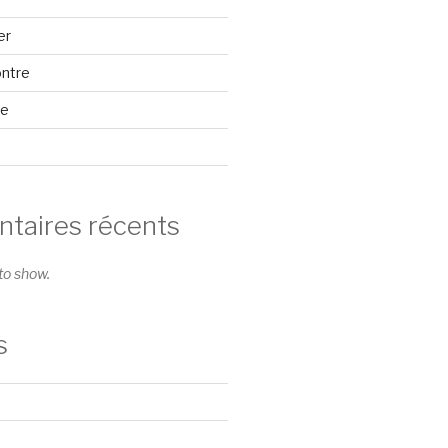
er
ontre
se
aires récents
o show.
s