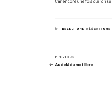
Car encore une fois oui l’on se
CATEGORIES
RELECTURE-RÉÉCRITURE
Post
Previous
PREVIOUS
navigation
Post
Au delà du mot libre