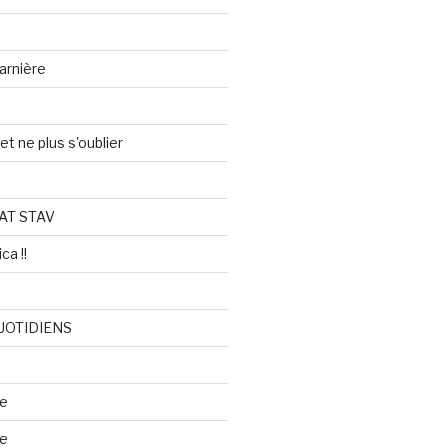
arnière
et ne plus s'oublier
AT STAV
ca !!
UOTIDIENS
re
se