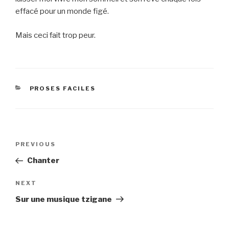
effacé pour un monde figé.
Mais ceci fait trop peur.
CATEGORIES
PROSES FACILES
Post
Previous
PREVIOUS
navigation
Post
Chanter
Next
NEXT
Post
Sur une musique tzigane