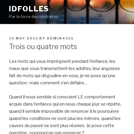
Skip
IDFOLLES
to
Par la force des contraires
content
POSTED
15 MAY 2013
BY
ADMIN4315
ON
Trois ou quatre mots
Les mots qui vous imprègnent pendant l’enfance, les
maux que vous transmettent les adultes, leur angoisse
fait de mots qui dégouline en vous, je ne pose qu’une
question : mais comment s’en défaire…
Quand il nous semble si conscient LE comportement
acquis dans l’enfance qui en nous chaque jour se répète,
quand il semble impossible de renoncer à le poursuivre
quand les conditions ne sont plus les mêmes, quand les
causes du passé ne sont plus réunies. Je pose cette
question : pourquoi ne pas renoncer ?