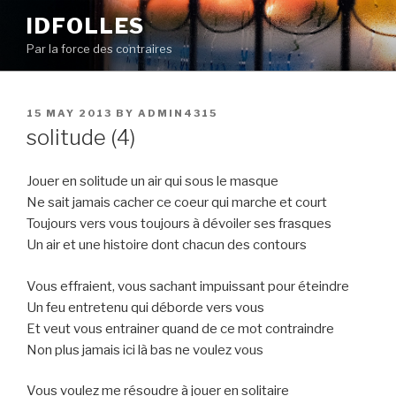
Skip
IDFOLLES
to
Par la force des contraires
content
POSTED
15 MAY 2013
BY
ADMIN4315
ON
solitude (4)
Jouer en solitude un air qui sous le masque
Ne sait jamais cacher ce coeur qui marche et court
Toujours vers vous toujours à dévoiler ses frasques
Un air et une histoire dont chacun des contours
Vous effraient, vous sachant impuissant pour éteindre
Un feu entretenu qui déborde vers vous
Et veut vous entrainer quand de ce mot contraindre
Non plus jamais ici là bas ne voulez vous
Vous voulez me résoudre à jouer en solitaire