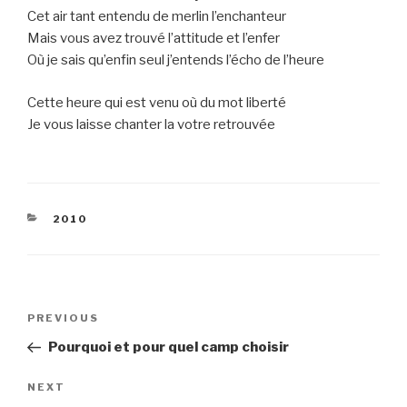
Cet air tant entendu de merlin l’enchanteur
Mais vous avez trouvé l’attitude et l’enfer
Où je sais qu’enfin seul j’entends l’écho de l’heure
Cette heure qui est venu où du mot liberté
Je vous laisse chanter la votre retrouvée
CATEGORIES
2010
Post
Previous
PREVIOUS
navigation
Post
Pourquoi et pour quel camp choisir
Next
NEXT