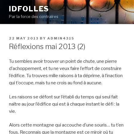
Skip
IDFOLLES
to
Par la force des contraires
content
POSTED
22 MAY 2013
BY
ADMIN4315
ON
Réflexions mai 2013 (2)
Tu sembles avoir trouver un point de chute, une pierre
d’achoppement, et tu ne veux faire l’effort de construire
l’édifice. Tu trouves mille raisons à ta déprime, à l’inaction
qui t’occupe, mais tu ne crois au fond à aucune.
Les raisons se défont sur l’établi du temps qui seul fait
naître au jour l’édifice qui est à chaque instant le défi : la
vie.
Alors cette montagne qui accouche d’une souris… tu t’en
fous. Reconnais que la montagne est ce miroir où tu