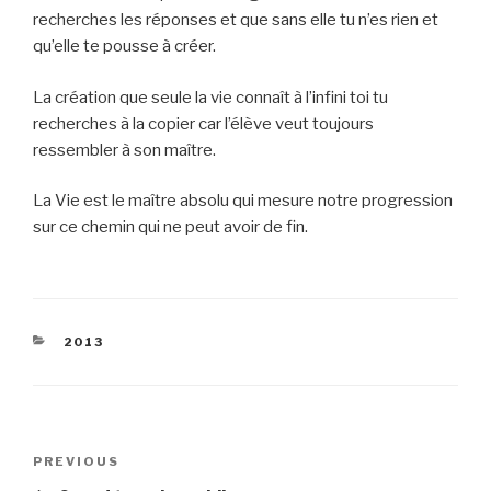
recherches les réponses et que sans elle tu n’es rien et
qu’elle te pousse à créer.
La création que seule la vie connaît à l’infini toi tu
recherches à la copier car l’élève veut toujours
ressembler à son maître.
La Vie est le maître absolu qui mesure notre progression
sur ce chemin qui ne peut avoir de fin.
CATEGORIES
2013
Post
Previous
PREVIOUS
navigation
Post