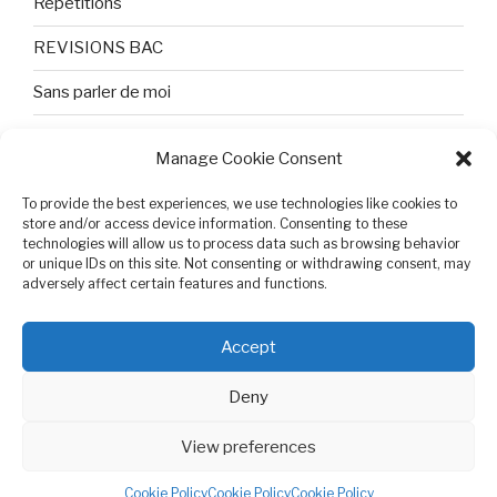
Répétitions
REVISIONS BAC
Sans parler de moi
TEXTES ET PHOTOS
Manage Cookie Consent
Topologie
To provide the best experiences, we use technologies like cookies to
store and/or access device information. Consenting to these
Tristesse et attente
technologies will allow us to process data such as browsing behavior
or unique IDs on this site. Not consenting or withdrawing consent, may
Variable complexe
adversely affect certain features and functions.
VIDEO POUR BEPA
Accept
Deny
View preferences
Cookie Policy (EU)
Proudly powered by WordPress
Cookie Policy
Cookie Policy
Cookie Policy