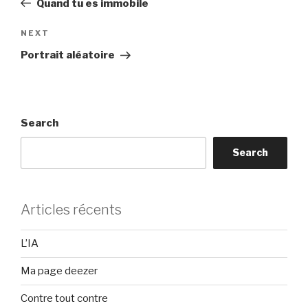
Quand tu es immobile
Next
NEXT
Post
Portrait aléatoire
Search
Search
Articles récents
L’IA
Ma page deezer
Contre tout contre