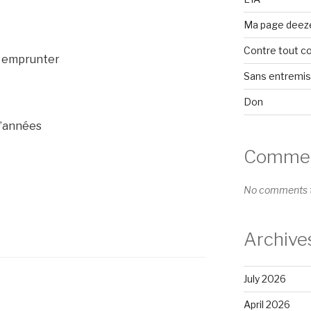
Ma page deez
Contre tout c
is emprunter
Sans entremi
Don
d’années
Comment
No comments t
Archive
July 2026
April 2026