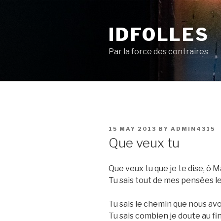
Skip
to
IDFOLLES
content
Par la force des contraires
POSTED
15 MAY 2013
BY
ADMIN4315
ON
Que veux tu
Que veux tu que je te dise, ô 
Tu sais tout de mes pensées le
Tu sais le chemin que nous a
Tu sais combien je doute au fi