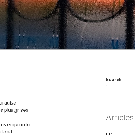
Search
Marquise
s plus grises
Articles
vons emprunté
n fond
L’IA