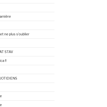
arnière
et ne plus s'oublier
AT STAV
ca !!
UOTIDIENS
re
se