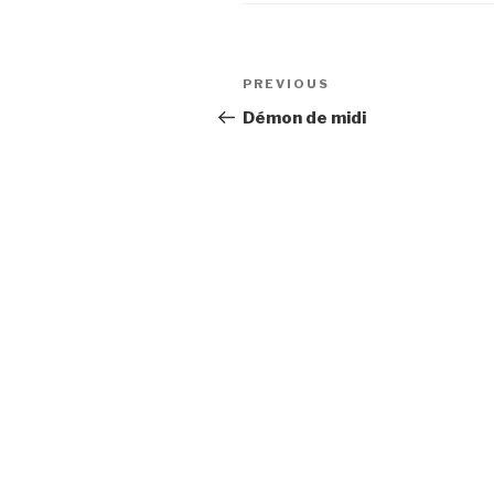
Post
Previous
PREVIOUS
navigation
Post
Démon de midi