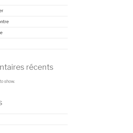
er
ontre
se
aires récents
o show.
s