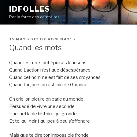
Skip
IDFOLLES
to
Par la force des contraires
content
POSTED
15 MAY 2013
BY
ADMIN4315
ON
Quand les mots
Quand les mots ont épuisés leur sens
Quand L’action n’est que désespérance
Quand cet homme est fait de ses croyances
Quand toujours on est loin de Garance
On crie, on pleure on parle au monde
Persuadé de vivre une seconde
Une ineffable histoire qui gronde
Et toi qui geint qui peu à peu s’effondre
Mais que te dire ton impossible fronde