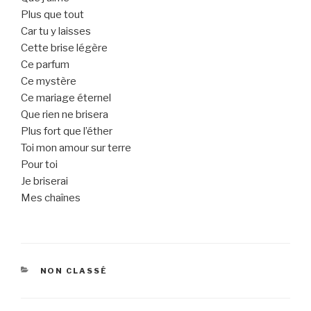
Plus que tout
Car tu y laisses
Cette brise légère
Ce parfum
Ce mystère
Ce mariage éternel
Que rien ne brisera
Plus fort que l’éther
Toi mon amour sur terre
Pour toi
Je briserai
Mes chaînes
CATEGORIES
NON CLASSÉ