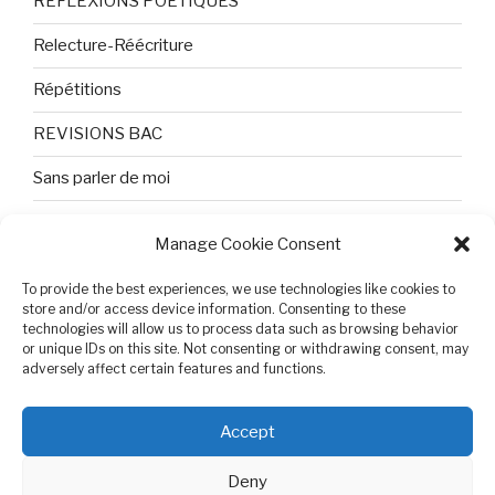
REFLEXIONS POETIQUES
Relecture-Réécriture
Répétitions
REVISIONS BAC
Sans parler de moi
TEXTES ET PHOTOS
Manage Cookie Consent
Topologie
To provide the best experiences, we use technologies like cookies to
store and/or access device information. Consenting to these
Tristesse et attente
technologies will allow us to process data such as browsing behavior
or unique IDs on this site. Not consenting or withdrawing consent, may
Variable complexe
adversely affect certain features and functions.
VIDEO POUR BEPA
Accept
Deny