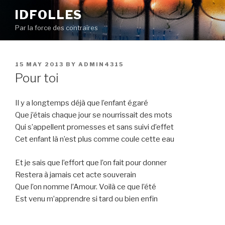
Skip
IDFOLLES
to
Par la force des contraires
content
POSTED
15 MAY 2013
BY
ADMIN4315
ON
Pour toi
Il y a longtemps déjà que l’enfant égaré
Que j’étais chaque jour se nourrissait des mots
Qui s’appellent promesses et sans suivi d’effet
Cet enfant là n’est plus comme coule cette eau
Et je sais que l’effort que l’on fait pour donner
Restera à jamais cet acte souverain
Que l’on nomme l’Amour. Voilà ce que l’été
Est venu m’apprendre si tard ou bien enfin