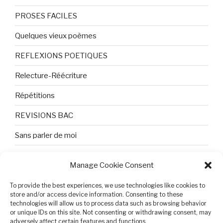
PROSES FACILES
Quelques vieux poèmes
REFLEXIONS POETIQUES
Relecture-Réécriture
Répétitions
REVISIONS BAC
Sans parler de moi
TEXTES ET PHOTOS
Manage Cookie Consent
Topologie
To provide the best experiences, we use technologies like cookies to
Tristesse et attente
store and/or access device information. Consenting to these
technologies will allow us to process data such as browsing behavior
or unique IDs on this site. Not consenting or withdrawing consent, may
Variable complexe
adversely affect certain features and functions.