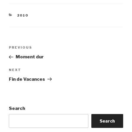
CATEGORIES
2010
Post
Previous
PREVIOUS
navigation
Post
Moment dur
Next
NEXT
Post
Fin de Vacances
Search
Search