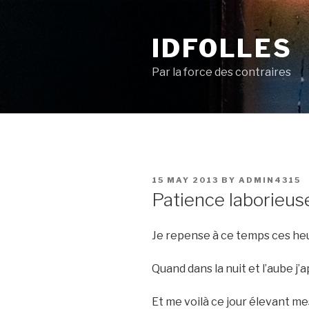
Skip
to
IDFOLLES
content
Par la force des contraires
POSTED
15 MAY 2013
BY
ADMIN4315
ON
Patience laborieus
Je repense à ce temps ces he
Quand dans la nuit et l’aube j’
Et me voilà ce jour élevant m