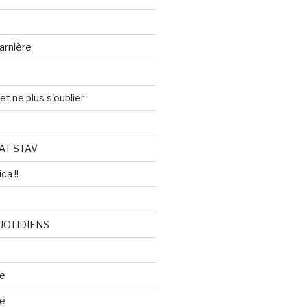
arnière
et ne plus s'oublier
AT STAV
ca !!
UOTIDIENS
re
se