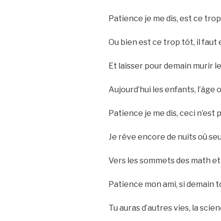
Patience je me dis, est ce tro
Ou bien est ce trop tôt, il fa
Et laisser pour demain murir l
Aujourd’hui les enfants, l’âge 
Patience je me dis, ceci n’est 
Je rêve encore de nuits où seu
Vers les sommets des math et 
Patience mon ami, si demain to
Tu auras d’autres vies, la scie