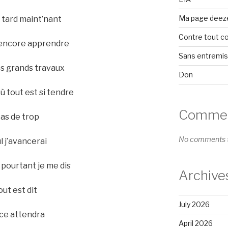
Ma page deez
p tard maint’nant
Contre tout c
ut encore apprendre
Sans entremi
es grands travaux
Don
où tout est si tendre
Comment
pas de trop
No comments t
l j’avancerai
pourtant je me dis
Archive
ut est dit
July 2026
nce attendra
April 2026