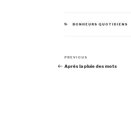
CATEGORIES
BONHEURS QUOTIDIENS
Post
Previous
PREVIOUS
navigation
Post
Après la pluie des mots