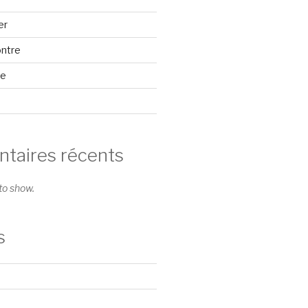
er
ontre
se
aires récents
o show.
s