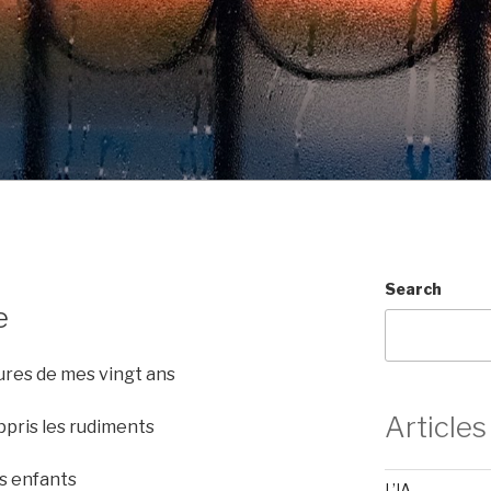
Search
e
ures de mes vingt ans
Articles
appris les rudiments
es enfants
L’IA