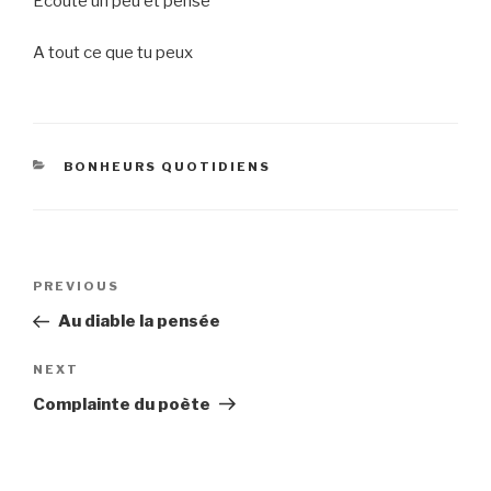
Ecoute un peu et pense
A tout ce que tu peux
CATEGORIES
BONHEURS QUOTIDIENS
Post
Previous
PREVIOUS
navigation
Post
Au diable la pensée
Next
NEXT
Post
Complainte du poète