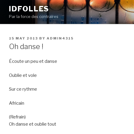
Skip
IDFOLLES
to
Par la force des contraires
content
POSTED
15 MAY 2013
BY
ADMIN4315
ON
Oh danse !
Écoute un peu et danse
Oublie et vole
Sur ce rythme
Africain
(Refrain)
Oh danse et oublie tout