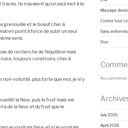
 tracés. Ils n’avaient qu’un seul mot à la
Ma page deez
Contre tout c
la grenouille et le boeuf cher à
i mal en point à force de subir un seul
Sans entremi
même sens.
Don
, pas de recherche de l’équilibre mais
ruire, toujours construire, cher à
Comment
No comments t
te non-volonté, plus forte que moi, je m’y
Archive
ueillir la fleur, puis le fruit mais me
a de la fleur et du fruit que le
July 2026
April 2026
in je voudrais faire, et si je voudrais