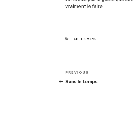
vraiment le faire
CATEGORIES
LE TEMPS
Post
Previous
PREVIOUS
navigation
Post
Sans le temps