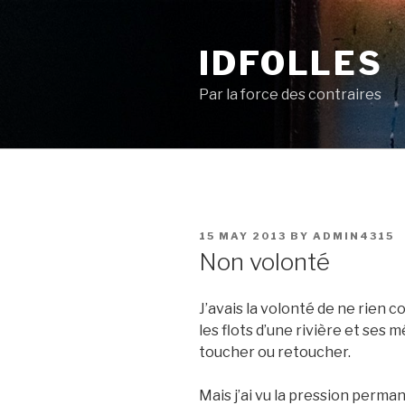
Skip
to
IDFOLLES
content
Par la force des contraires
POSTED
15 MAY 2013
BY
ADMIN4315
ON
Non volonté
J’avais la volonté de ne rien 
les flots d’une rivière et ses 
toucher ou retoucher.
Mais j’ai vu la pression perm