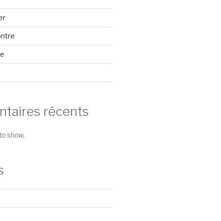
er
ontre
se
aires récents
o show.
s