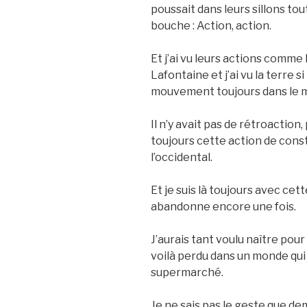
poussait dans leurs sillons tout
bouche : Action, action.
Et j’ai vu leurs actions comme 
Lafontaine et j’ai vu la terre s
mouvement toujours dans le 
Il n’y avait pas de rétroaction
toujours cette action de const
l’occidental.
Et je suis là toujours avec cet
abandonne encore une fois.
J’aurais tant voulu naître pour c
voilà perdu dans un monde qui n’
supermarché.
Je ne sais pas le geste que dema