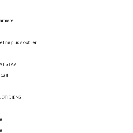
arnière
et ne plus s'oublier
AT STAV
ca !!
UOTIDIENS
re
se