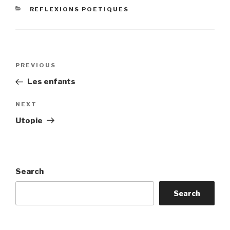
CATEGORIES
REFLEXIONS POETIQUES
Post
Previous
PREVIOUS
navigation
Post
Les enfants
Next
NEXT
Post
Utopie
Search
Search