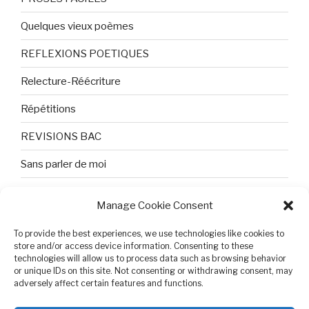
Quelques vieux poèmes
REFLEXIONS POETIQUES
Relecture-Réécriture
Répétitions
REVISIONS BAC
Sans parler de moi
TEXTES ET PHOTOS
Manage Cookie Consent
Topologie
To provide the best experiences, we use technologies like cookies to
Tristesse et attente
store and/or access device information. Consenting to these
technologies will allow us to process data such as browsing behavior
or unique IDs on this site. Not consenting or withdrawing consent, may
Variable complexe
adversely affect certain features and functions.
VIDEO POUR BEPA