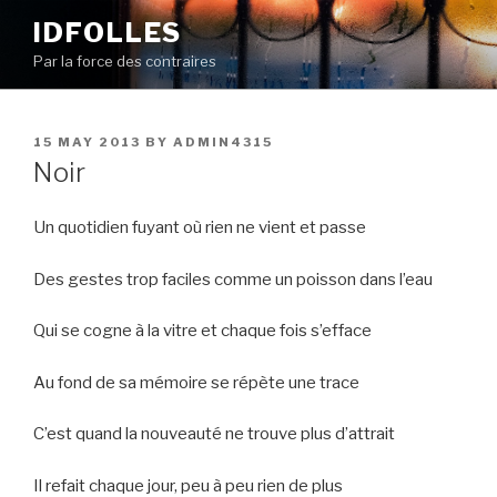
Skip
IDFOLLES
to
Par la force des contraires
content
POSTED
15 MAY 2013
BY
ADMIN4315
ON
Noir
Un quotidien fuyant où rien ne vient et passe
Des gestes trop faciles comme un poisson dans l’eau
Qui se cogne à la vitre et chaque fois s’efface
Au fond de sa mémoire se répète une trace
C’est quand la nouveauté ne trouve plus d’attrait
Il refait chaque jour, peu à peu rien de plus