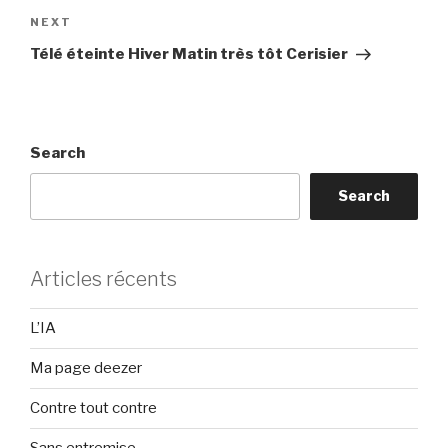
Next
NEXT
Post
Télé éteinte Hiver Matin très tôt Cerisier
Search
Search
Articles récents
L’IA
Ma page deezer
Contre tout contre