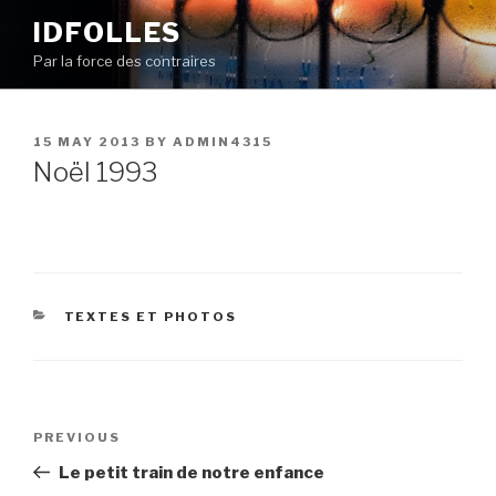
Skip
IDFOLLES
to
Par la force des contraires
content
POSTED
15 MAY 2013
BY
ADMIN4315
ON
Noël 1993
CATEGORIES
TEXTES ET PHOTOS
Post
Previous
PREVIOUS
navigation
Post
Le petit train de notre enfance