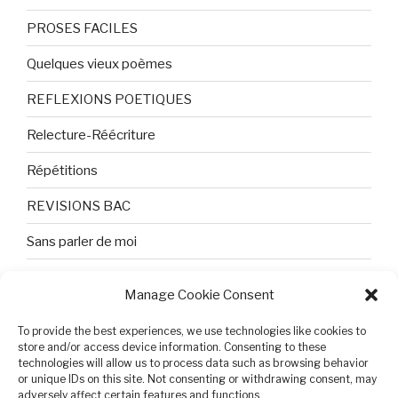
PROSES FACILES
Quelques vieux poèmes
REFLEXIONS POETIQUES
Relecture-Réécriture
Répétitions
REVISIONS BAC
Sans parler de moi
TEXTES ET PHOTOS
Manage Cookie Consent
Topologie
To provide the best experiences, we use technologies like cookies to
Tristesse et attente
store and/or access device information. Consenting to these
technologies will allow us to process data such as browsing behavior
or unique IDs on this site. Not consenting or withdrawing consent, may
Variable complexe
adversely affect certain features and functions.