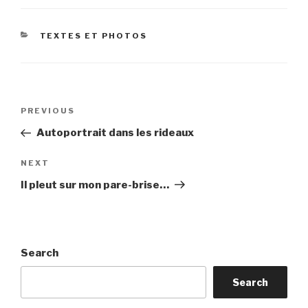
CATEGORIES
TEXTES ET PHOTOS
Post
Previous
PREVIOUS
navigation
Post
Autoportrait dans les rideaux
Next
NEXT
Post
Il pleut sur mon pare-brise…
Search
Search