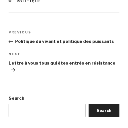
CATEGORIES
POLITIQUE
Post
Previous
PREVIOUS
navigation
Post
Politique du vivant et politique des puissants
Next
NEXT
Post
Lettre à vous tous qui êtes entrés en résistance
Search
Search