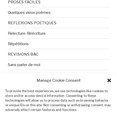
PROSES FACILES
Quelques vieux poèmes
REFLEXIONS POETIQUES
Relecture-Réécriture
Répétitions
REVISIONS BAC
Sans parler de moi
TEXTES ET PHOTOS
Manage Cookie Consent
Topologie
To provide the best experiences, we use technologies like cookies to
Tristesse et attente
store and/or access device information. Consenting to these
technologies will allow us to process data such as browsing behavior
or unique IDs on this site. Not consenting or withdrawing consent, may
Variable complexe
adversely affect certain features and functions.
VIDEO POUR BEPA