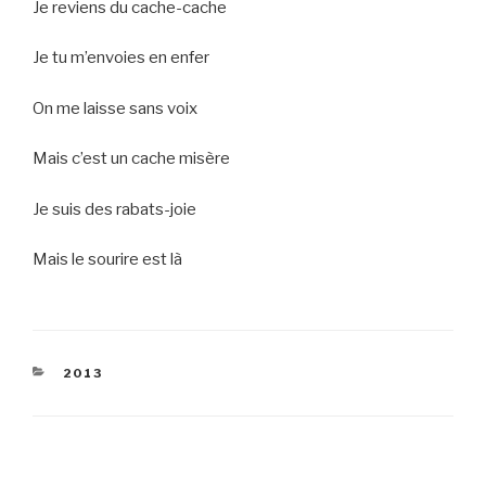
Je reviens du cache-cache
Je tu m’envoies en enfer
On me laisse sans voix
Mais c’est un cache misère
Je suis des rabats-joie
Mais le sourire est là
CATEGORIES
2013
Post