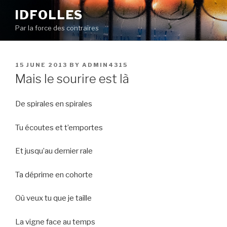
Skip
IDFOLLES
to
Par la force des contraires
content
POSTED
15 JUNE 2013
BY
ADMIN4315
ON
Mais le sourire est là
De spirales en spirales
Tu écoutes et t’emportes
Et jusqu’au dernier rale
Ta déprime en cohorte
Où veux tu que je taille
La vigne face au temps