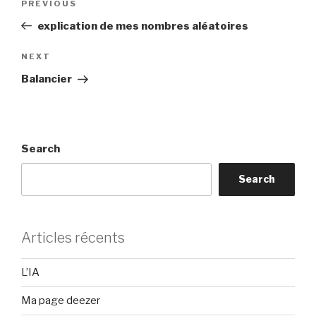
Previous
PREVIOUS
navigation
Post
explication de mes nombres aléatoires
Next
NEXT
Post
Balancier
Search
Search
Articles récents
L’IA
Ma page deezer