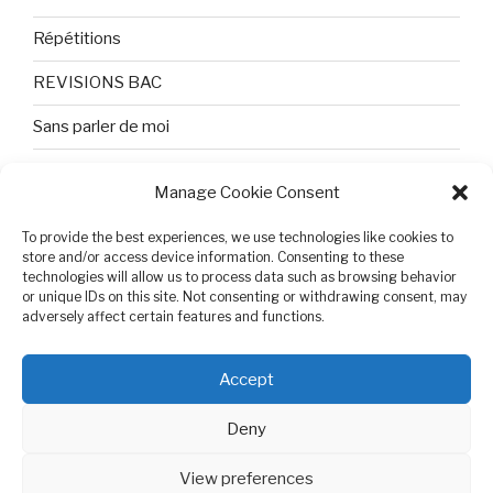
Répétitions
REVISIONS BAC
Sans parler de moi
TEXTES ET PHOTOS
Manage Cookie Consent
Topologie
To provide the best experiences, we use technologies like cookies to
store and/or access device information. Consenting to these
Tristesse et attente
technologies will allow us to process data such as browsing behavior
or unique IDs on this site. Not consenting or withdrawing consent, may
Variable complexe
adversely affect certain features and functions.
VIDEO POUR BEPA
Accept
Deny
View preferences