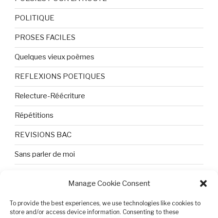
POLITIQUE
PROSES FACILES
Quelques vieux poèmes
REFLEXIONS POETIQUES
Relecture-Réécriture
Répétitions
REVISIONS BAC
Sans parler de moi
TEXTES ET PHOTOS
Manage Cookie Consent
Topologie
To provide the best experiences, we use technologies like cookies to
store and/or access device information. Consenting to these
Tristesse et attente