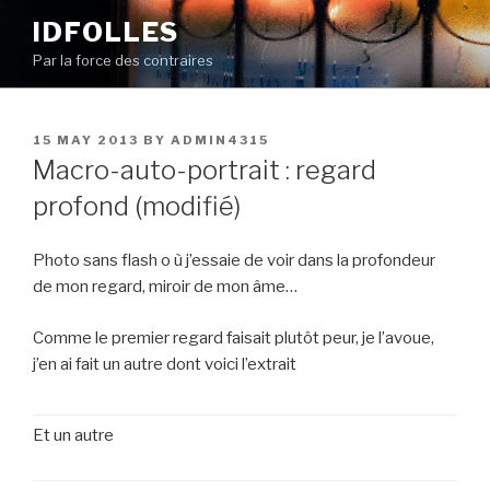
Skip
IDFOLLES
to
Par la force des contraires
content
POSTED
15 MAY 2013
BY
ADMIN4315
ON
Macro-auto-portrait : regard
profond (modifié)
Photo sans flash o ù j’essaie de voir dans la profondeur
de mon regard, miroir de mon âme…
Comme le premier regard faisait plutôt peur, je l’avoue,
j’en ai fait un autre dont voici l’extrait
Et un autre