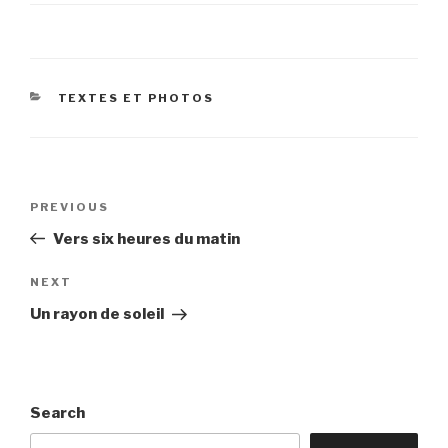
CATEGORIES
TEXTES ET PHOTOS
Post
Previous
PREVIOUS
navigation
Post
Vers six heures du matin
Next
NEXT
Post
Un rayon de soleil
Search