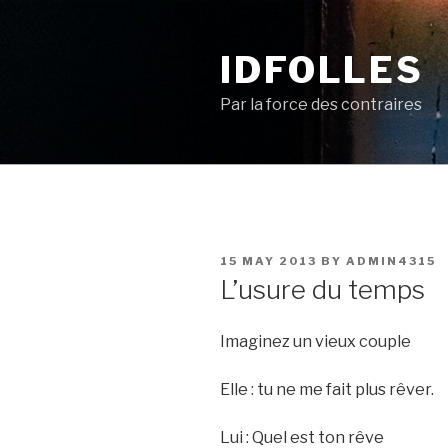
Skip
to
IDFOLLES
content
Par la force des contraires
POSTED
15 MAY 2013
BY
ADMIN4315
ON
L’usure du temps
Imaginez un vieux couple
Elle : tu ne me fait plus rêver.
Lui : Quel est ton rêve