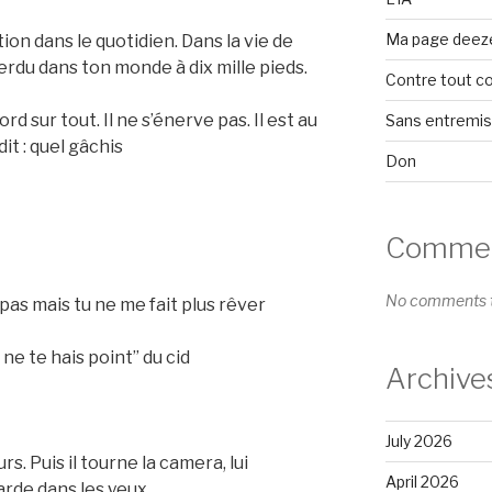
Ma page deez
ntion dans le quotidien. Dans la vie de
perdu dans ton monde à dix mille pieds.
Contre tout c
rd sur tout. Il ne s’énerve pas. Il est au
Sans entremi
it : quel gâchis
Don
Comment
No comments t
e pas mais tu ne me fait plus rêver
e ne te hais point” du cid
Archive
July 2026
ours. Puis il tourne la camera, lui
April 2026
arde dans les yeux.