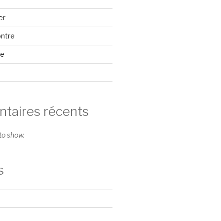
er
ontre
se
aires récents
o show.
s