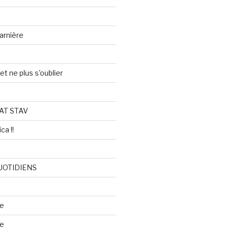
arnière
et ne plus s'oublier
AT STAV
ca !!
UOTIDIENS
re
se