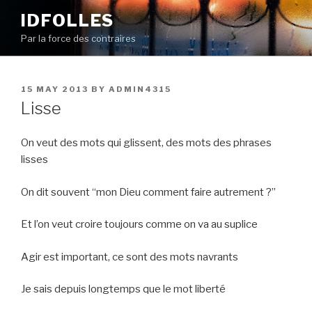
Skip
IDFOLLES
to
Par la force des contraires
content
POSTED
15 MAY 2013
BY
ADMIN4315
ON
Lisse
On veut des mots qui glissent, des mots des phrases
lisses
On dit souvent “mon Dieu comment faire autrement ?”
Et l’on veut croire toujours comme on va au suplice
Agir est important, ce sont des mots navrants
Je sais depuis longtemps que le mot liberté