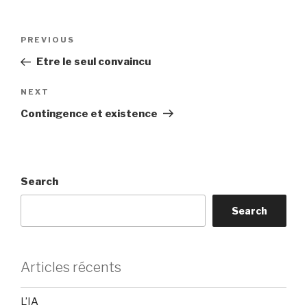
Post
Previous
PREVIOUS
navigation
Post
Etre le seul convaincu
Next
NEXT
Post
Contingence et existence
Search
Search
Articles récents
L’IA