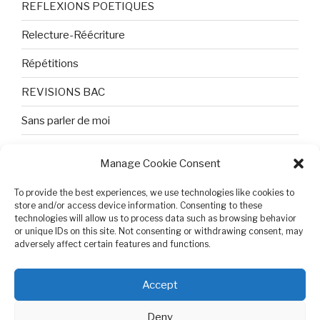
REFLEXIONS POETIQUES
Relecture-Réécriture
Répétitions
REVISIONS BAC
Sans parler de moi
TEXTES ET PHOTOS
Manage Cookie Consent
Topologie
To provide the best experiences, we use technologies like cookies to
Tristesse et attente
store and/or access device information. Consenting to these
technologies will allow us to process data such as browsing behavior
or unique IDs on this site. Not consenting or withdrawing consent, may
Variable complexe
adversely affect certain features and functions.
VIDEO POUR BEPA
Accept
Deny