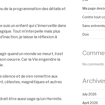
Ma page deez
u de la programmation des détails et
Contre tout c
 Je suis un enfant qui s”émerveille dans
Sans entremi
gique. Tout m’interpelle mais plus
Don
 d’inaction, je laisse la réflexion à
Comment
’agir quand un monde se meurt, il est
 son oeuvre. Car la Vie engendre la
No comments t
e.
le silence et de s’en remettre aux
Archive
t, célestes, magnétiques et autres
July 2026
drait être aussi sage qu’un Hermite.
April 2026