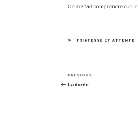
On m’a fait comprendre que je n
CATEGORIES
TRISTESSE ET ATTENTE
Post
Previous
PREVIOUS
navigation
Post
La durée