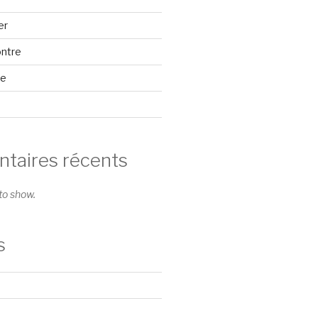
er
ontre
se
aires récents
o show.
s