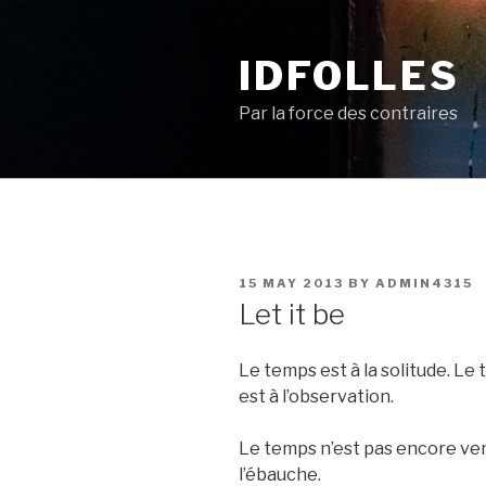
Skip
to
IDFOLLES
content
Par la force des contraires
POSTED
15 MAY 2013
BY
ADMIN4315
ON
Let it be
Le temps est à la solitude. Le
est à l’observation.
Le temps n’est pas encore venu
l’ébauche.