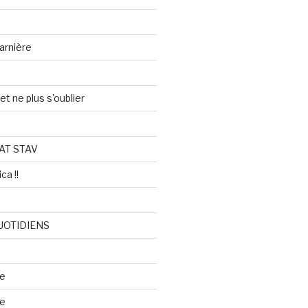
arnière
et ne plus s'oublier
AT STAV
ca !!
UOTIDIENS
re
se