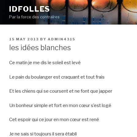
Skip
IDFOLLES
to
Par la force des contraires
content
POSTED
15 MAY 2013
BY
ADMIN4315
ON
les idées blanches
Ce matin je me dis le soleil est levé
Le pain du boulanger est craquant et tout frais
Et les chiens qui se coursent et ne font que japper
Un bonheur simple et fort en mon cœur s’est logé
Cet espoir qui ce jour en mon cœur est rené
Je ne sais si toujours il sera établi