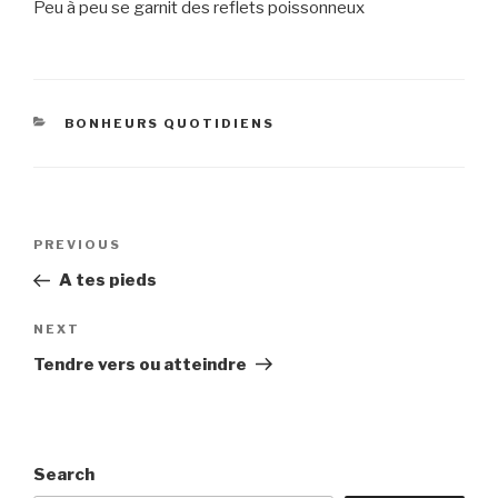
Peu à peu se garnit des reflets poissonneux
CATEGORIES
BONHEURS QUOTIDIENS
Post
Previous
PREVIOUS
navigation
Post
A tes pieds
Next
NEXT
Post
Tendre vers ou atteindre
Search