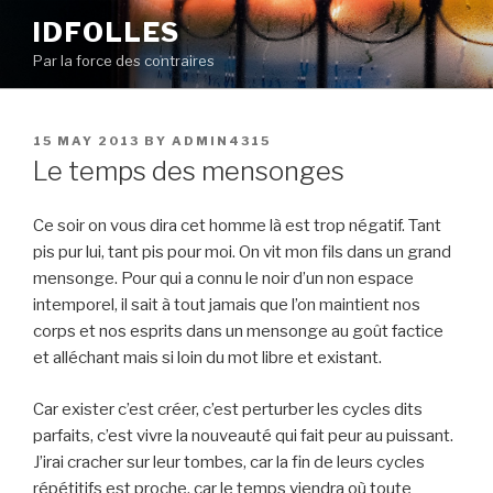
Skip
IDFOLLES
to
Par la force des contraires
content
POSTED
15 MAY 2013
BY
ADMIN4315
ON
Le temps des mensonges
Ce soir on vous dira cet homme là est trop négatif. Tant
pis pur lui, tant pis pour moi. On vit mon fils dans un grand
mensonge. Pour qui a connu le noir d’un non espace
intemporel, il sait à tout jamais que l’on maintient nos
corps et nos esprits dans un mensonge au goût factice
et alléchant mais si loin du mot libre et existant.
Car exister c’est créer, c’est perturber les cycles dits
parfaits, c’est vivre la nouveauté qui fait peur au puissant.
J’irai cracher sur leur tombes, car la fin de leurs cycles
répétitifs est proche, car le temps viendra où toute