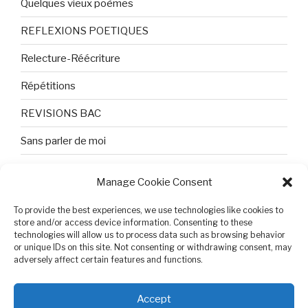
Quelques vieux poèmes
REFLEXIONS POETIQUES
Relecture-Réécriture
Répétitions
REVISIONS BAC
Sans parler de moi
TEXTES ET PHOTOS
Manage Cookie Consent
Topologie
To provide the best experiences, we use technologies like cookies to
Tristesse et attente
store and/or access device information. Consenting to these
technologies will allow us to process data such as browsing behavior
or unique IDs on this site. Not consenting or withdrawing consent, may
Variable complexe
adversely affect certain features and functions.
VIDEO POUR BEPA
Accept