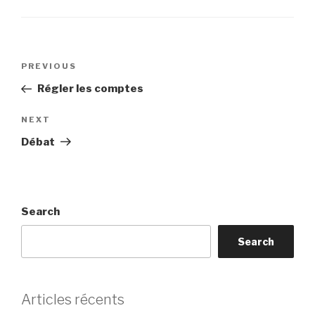
Post
Previous
PREVIOUS
navigation
Post
Régler les comptes
Next
NEXT
Post
Débat
Search
Search
Articles récents