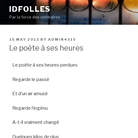
Skip
IDFOLLES
to
Par la force des contraires
content
POSTED
15 MAY 2013
BY
ADMIN4315
ON
Le poète à ses heures
Le poète à ses heures perdues
Regarde le passé
Et d’un air amusé
Regarde l’ingénu
A-t-il vraiment changé
Quelques kilos de plus