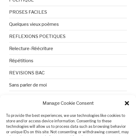
PROSES FACILES
Quelques vieux poèmes
REFLEXIONS POETIQUES
Relecture-Réécriture
Répétitions
REVISIONS BAC
Sans parler de moi
TEXTES ET PHOTOS
Manage Cookie Consent
Topologie
To provide the best experiences, we use technologies like cookies to
Tristesse et attente
store and/or access device information. Consenting to these
technologies will allow us to process data such as browsing behavior
or unique IDs on this site. Not consenting or withdrawing consent, may
Variable complexe