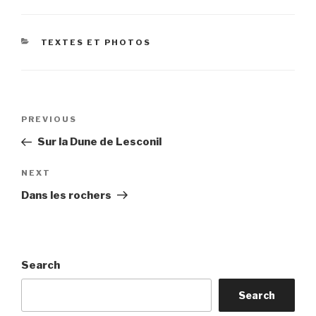
CATEGORIES
TEXTES ET PHOTOS
Post
Previous
PREVIOUS
navigation
Post
Sur la Dune de Lesconil
Next
NEXT
Post
Dans les rochers
Search
Search