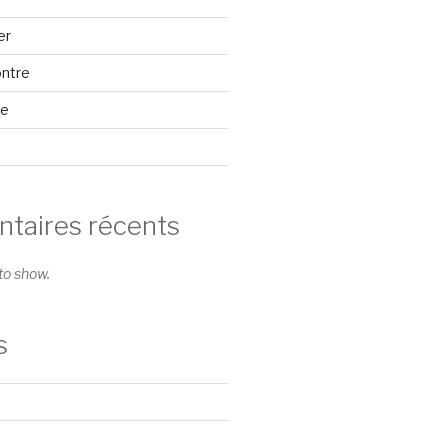
er
ontre
se
aires récents
o show.
s