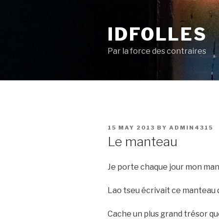
Skip
to
IDFOLLES
content
Par la force des contraires
POSTED
15 MAY 2013
BY
ADMIN4315
ON
Le manteau
Je porte chaque jour mon man
Lao tseu écrivait ce manteau
Cache un plus grand trésor que