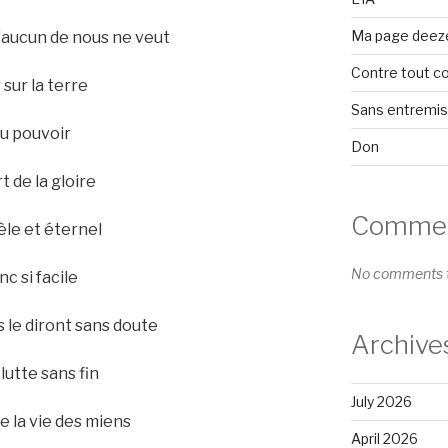
Ma page deez
’aucun de nous ne veut
Contre tout c
 sur la terre
Sans entremi
du pouvoir
Don
t de la gloire
Comment
èle et éternel
No comments t
nc si facile
s le diront sans doute
Archive
 lutte sans fin
July 2026
re la vie des miens
April 2026