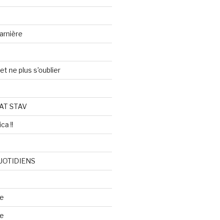
arnière
et ne plus s'oublier
AT STAV
ca !!
UOTIDIENS
re
se