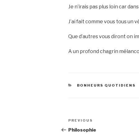
Je n’irais pas plus loin car dan
J’ai fait comme vous tous un v
Que d’autres vous diront on im
A un profond chagrin mélancol
CATEGORIES
BONHEURS QUOTIDIENS
Post
Previous
PREVIOUS
navigation
Post
Philosophie