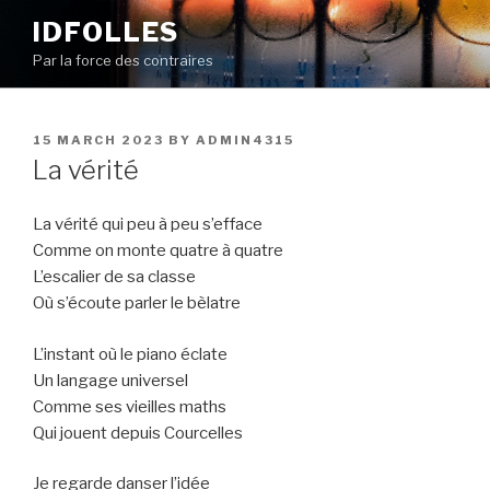
Skip
IDFOLLES
to
Par la force des contraires
content
POSTED
15 MARCH 2023
BY
ADMIN4315
ON
La vérité
La vérité qui peu à peu s’efface
Comme on monte quatre à quatre
L’escalier de sa classe
Où s’écoute parler le bèlatre
L’instant où le piano éclate
Un langage universel
Comme ses vieilles maths
Qui jouent depuis Courcelles
Je regarde danser l’idée