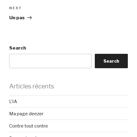
Next
NEXT
Post
Un pas
Search
Search
Articles récents
L’IA
Ma page deezer
Contre tout contre