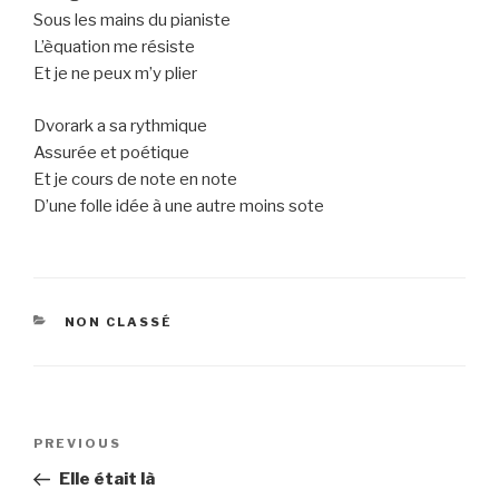
Sous les mains du pianiste
L’èquation me résiste
Et je ne peux m’y plier
Dvorark a sa rythmique
Assurée et poétique
Et je cours de note en note
D’une folle idée à une autre moins sote
CATEGORIES
NON CLASSÉ
Post
Previous
PREVIOUS
navigation
Post
Elle était là