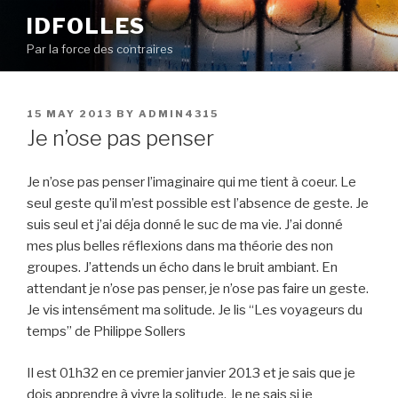
Skip
IDFOLLES
to
Par la force des contraires
content
POSTED
15 MAY 2013
BY
ADMIN4315
ON
Je n’ose pas penser
Je n’ose pas penser l’imaginaire qui me tient à coeur. Le
seul geste qu’il m’est possible est l’absence de geste. Je
suis seul et j’ai déja donné le suc de ma vie. J’ai donné
mes plus belles réflexions dans ma théorie des non
groupes. J’attends un écho dans le bruit ambiant. En
attendant je n’ose pas penser, je n’ose pas faire un geste.
Je vis intensément ma solitude. Je lis “Les voyageurs du
temps” de Philippe Sollers
Il est 01h32 en ce premier janvier 2013 et je sais que je
dois apprendre à vivre la solitude. Je ne sais si je