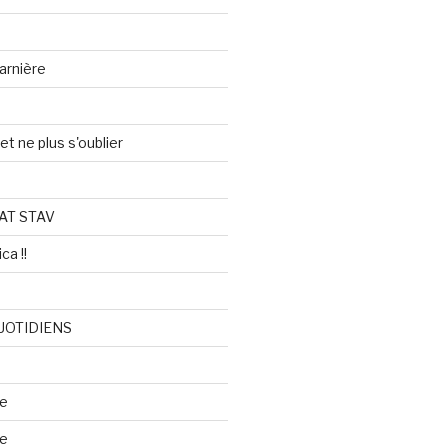
arnière
et ne plus s'oublier
AT STAV
ca !!
UOTIDIENS
re
se