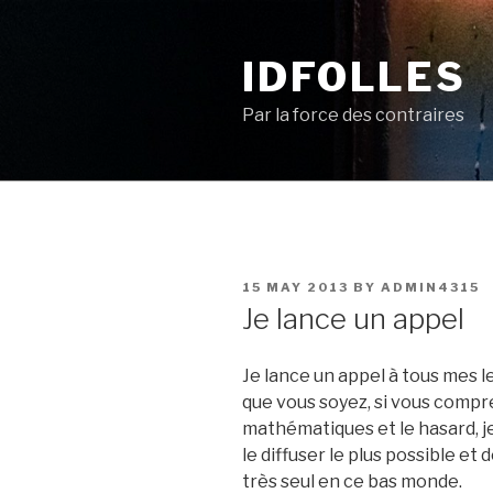
Skip
to
IDFOLLES
content
Par la force des contraires
POSTED
15 MAY 2013
BY
ADMIN4315
ON
Je lance un appel
Je lance un appel à tous mes l
que vous soyez, si vous compre
mathématiques et le hasard, je 
le diffuser le plus possible et
très seul en ce bas monde.