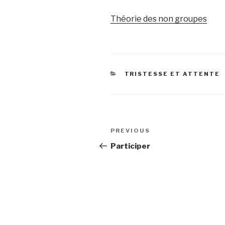
Théorie des non groupes
CATEGORIES
TRISTESSE ET ATTENTE
Post
Previous
PREVIOUS
navigation
Post
Participer