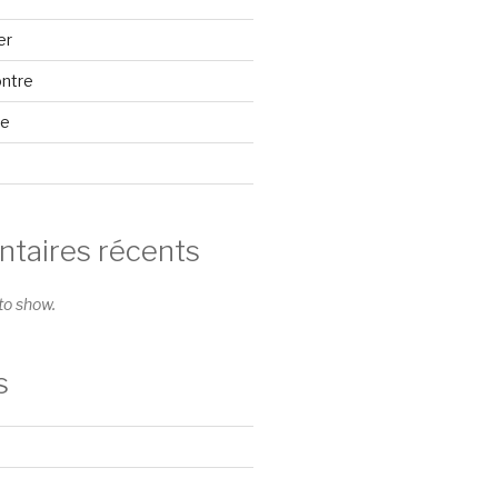
er
ontre
se
aires récents
o show.
s