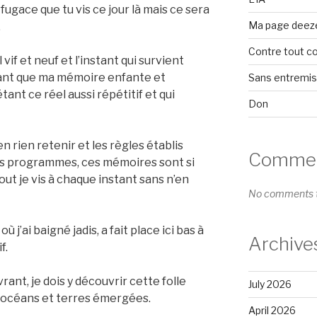
fugace que tu vis ce jour là mais ce sera
Ma page deez
.
Contre tout c
 vif et neuf et l’instant qui survient
vant que ma mémoire enfante et
Sans entremi
nt ce réel aussi répétitif et qui
Don
en rien retenir et les règles établis
Comment
 ces programmes, ces mémoires sont si
ut je vis à chaque instant sans n’en
No comments t
ù j’ai baigné jadis, a fait place ici bas à
Archive
f.
vrant, je dois y découvrir cette folle
July 2026
t, océans et terres émergées.
April 2026