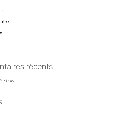
er
ontre
se
aires récents
o show.
s