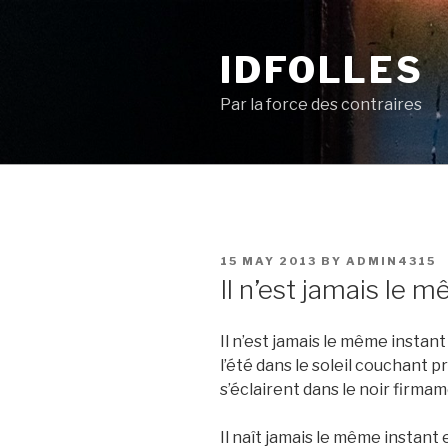
Skip
to
IDFOLLES
content
Par la force des contraires
POSTED
15 MAY 2013
BY
ADMIN4315
ON
Il n’est jamais le 
Il n’est jamais le même instan
l’été dans le soleil couchant pr
s’éclairent dans le noir firmam
Il naît jamais le même instant 