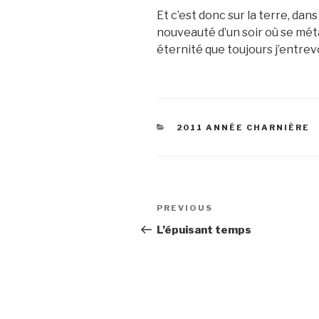
Et c’est donc sur la terre, dans l
nouveauté d’un soir où se mé
éternité que toujours j’entrevo
CATEGORIES
2011 ANNÉE CHARNIÈRE
Post
Previous
PREVIOUS
navigation
Post
L’épuisant temps