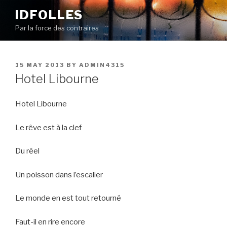
Skip
IDFOLLES
to
Par la force des contraires
content
POSTED
15 MAY 2013
BY
ADMIN4315
ON
Hotel Libourne
Hotel Libourne
Le rêve est à la clef
Du réel
Un poisson dans l’escalier
Le monde en est tout retourné
Faut-il en rire encore