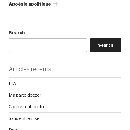
Post
Apoésie apolitique
Search
Search
Articles récents
L’IA
Ma page deezer
Contre tout contre
Sans entremise
Don