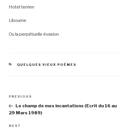
Hotel terrien
Libourne
Ou la perpétuelle évasion
CATEGORIES
QUELQUES VIEUX POÈMES
Post
Previous
PREVIOUS
navigation
Post
Le champ de mes incantations (Ecrit du 16 au
29 Mars 1989)
Next
NEXT